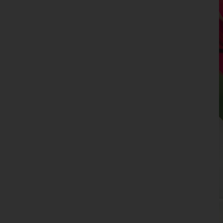
Niederösterreich
Oberösterreich
Salzburg
Steiermark
Tirol
Vorarlberg
Wien