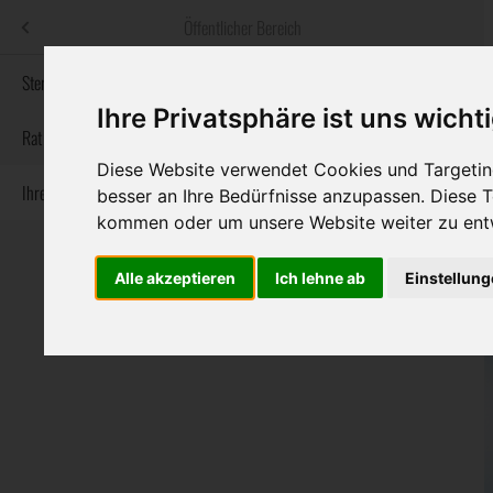
Menü
Öffentlicher Bereich
bestatter
.at
Sterbeanzeigen
Ihre Privatsphäre ist uns wicht
Informationswebsite der österreichischen Bestatter
Rat & Hilfe im Trauerfall
Diese Website verwendet Cookies und Targeting
Ihre Bestatter
Navigation
besser an Ihre Bedürfnisse anzupassen. Diese
Sterbeanzeigen
Rat & Hilfe im Trauerfall
Ihre Bestatter
überspringen
kommen oder um unsere Website weiter zu ent
Alle akzeptieren
Ich lehne ab
Einstellun
Bundesland
Burgenland