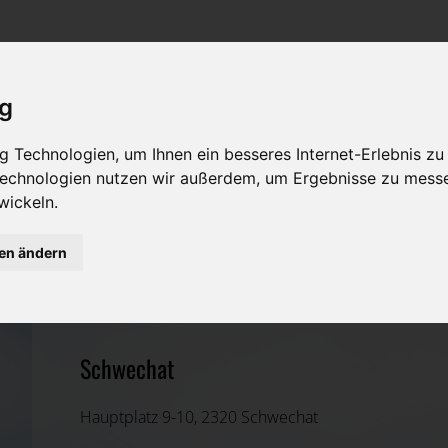
Rat & Hilfe im Trauerfall
Bestattungsarten
Was ist zu tun im Todesfall?
Traditionelle Bestattungsarten
ig
Bestattungsarten
Alternative Bestattungsarten
 Technologien, um Ihnen ein besseres Internet-Erlebnis zu
Leistungen des Bestatters
 Technologien nutzen wir außerdem, um Ergebnisse zu mess
wickeln.
Kosten
BESTATTUNG WIEN GmbH
gen ändern
Vorsorge
Bruck an der Leitha, Niederösterreich
Schwechat
Hauptplatz 9-10, 2320 Schwechat