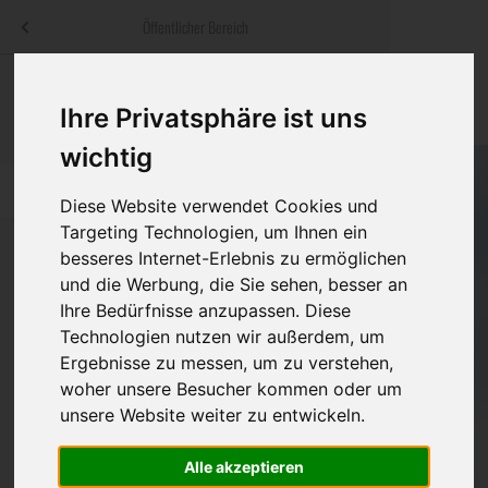
Menü
Öffentlicher Bereich
bestatter
.at
Sterbeanzeigen
Was ist zu tun
Traditionelle
Ihre Privatsphäre ist uns
Informationswebsite der österreichischen Bestatter
ch
Rat & Hilfe im Trauerfall
Bestattungsar
Alternative B
wichtig
Navigation
h
Ihre Bestatter
Leistungen de
überspringen
Diese Website verwendet Cookies und
Targeting Technologien, um Ihnen ein
Kosten
besseres Internet-Erlebnis zu ermöglichen
und die Werbung, die Sie sehen, besser an
Vorsorge
Ihre Bedürfnisse anzupassen. Diese
Bundesland
Technologien nutzen wir außerdem, um
Ergebnisse zu messen, um zu verstehen,
woher unsere Besucher kommen oder um
Burgenland
unsere Website weiter zu entwickeln.
Kärnten
Alle akzeptieren
Niederösterreich