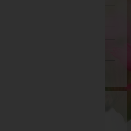
Murtal
Südoststeiermark
Voitsberg
Weiz
Tirol
Vorarlberg
Wien
Bestattung Bischofshofen GmbH
Sankt Johann im Pongau, Salzburg