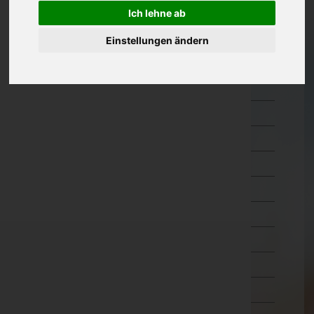
Ich lehne ab
Oberösterreich
Einstellungen ändern
Salzburg
Steiermark
Bruck-Mürzzuschlag
Deutschlandsberg
Graz-Umgebung
Graz(Stadt)
Hartberg-Fürstenfeld
Leibnitz
Leoben
Liezen
Murau