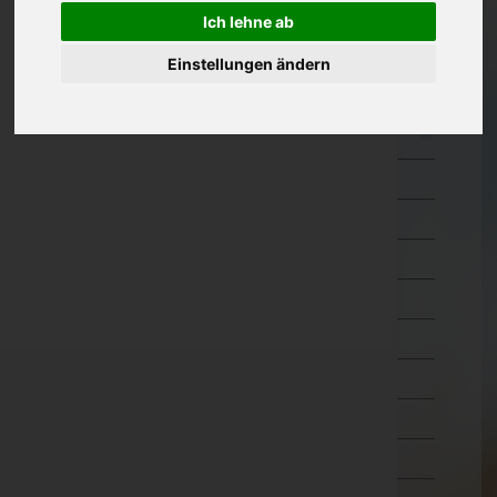
Ich lehne ab
Oberösterreich
Einstellungen ändern
Salzburg
Steiermark
Bruck-Mürzzuschlag
Deutschlandsberg
Graz-Umgebung
Graz(Stadt)
Hartberg-Fürstenfeld
Leibnitz
Leoben
Liezen
Murau