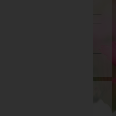
Murtal
Südoststeiermark
Voitsberg
Weiz
Tirol
Vorarlberg
Wien
Bestattungshaus Lucia GmbH
Wien 11.,Simmering, Wien
E-Mail:
kontakt@bestattung-lucia.at