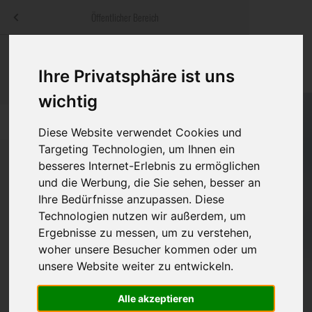
Menü
Öffentlicher Bereich
bestatter
.at
Sterbeanzeigen
Was ist zu tun
Traditionelle
Ihre Privatsphäre ist uns
Informationswebsite der österreichischen Bestatter
ch
Rat & Hilfe im Trauerfall
Bestattungsar
Alternative B
wichtig
Navigation
h
Ihre Bestatter
Leistungen de
überspringen
Diese Website verwendet Cookies und
Targeting Technologien, um Ihnen ein
Kosten
besseres Internet-Erlebnis zu ermöglichen
und die Werbung, die Sie sehen, besser an
Vorsorge
Ihre Bedürfnisse anzupassen. Diese
Bundesland
Technologien nutzen wir außerdem, um
Ergebnisse zu messen, um zu verstehen,
woher unsere Besucher kommen oder um
Burgenland
unsere Website weiter zu entwickeln.
Kärnten
Alle akzeptieren
Niederösterreich