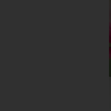
Leoben
Liezen
Murau
Murtal
Südoststeiermark
Voitsberg
Weiz
Tirol
Vorarlberg
Wien