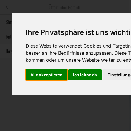
Menü
Öffentlicher Bereich
bestatter
.at
Sterbeanzeigen
Ihre Privatsphäre ist uns wicht
Informationswebsite der österreichischen Bestatter
Rat & Hilfe im Trauerfall
Diese Website verwendet Cookies und Targeting
Ihre Bestatter
Navigation
besser an Ihre Bedürfnisse anzupassen. Diese
Sterbeanzeigen
Rat & Hilfe im Trauerfall
Ihre Bestatter
überspringen
kommen oder um unsere Website weiter zu ent
Alle akzeptieren
Ich lehne ab
Einstellun
Bundesland
Burgenland