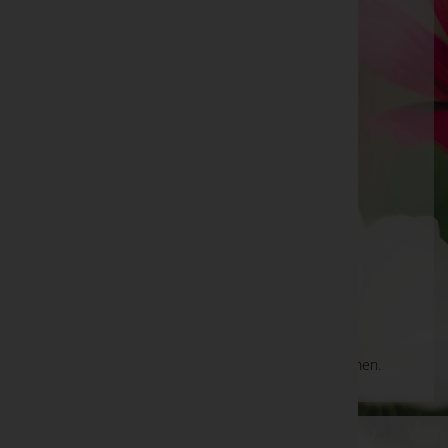
Franz Roland Herowitsch
Mattersburg, Burgenland
Loipersbach im Burgenland
Feldgasse 36, 7020 Loipersbach im Burgenland
Neudörfl
Gartengasse 30, 7201 Neudörfl
Aktuelle Todesfälle
Es gibt keine Einträge, die Ihrer Suche entsprechen.
WKO-Link