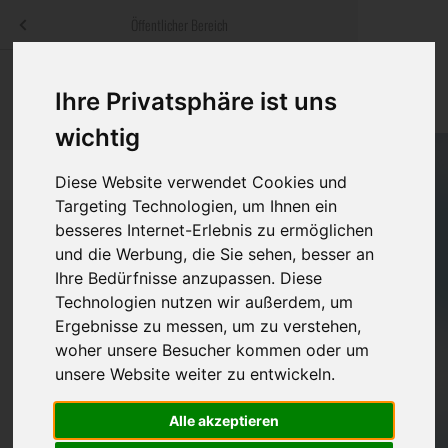
Menü
Öffentlicher Bereich
bestatter
.at
Sterbeanzeigen
Was ist zu tun
Traditionelle
Ihre Privatsphäre ist uns
Informationswebsite der österreichischen Bestatter
ch
Rat & Hilfe im Trauerfall
Bestattungsar
Alternative B
wichtig
Navigation
h
Ihre Bestatter
Leistungen de
überspringen
Diese Website verwendet Cookies und
Targeting Technologien, um Ihnen ein
Kosten
besseres Internet-Erlebnis zu ermöglichen
und die Werbung, die Sie sehen, besser an
Vorsorge
Ihre Bedürfnisse anzupassen. Diese
Bundesland
Technologien nutzen wir außerdem, um
Ergebnisse zu messen, um zu verstehen,
woher unsere Besucher kommen oder um
Burgenland
unsere Website weiter zu entwickeln.
Kärnten
Alle akzeptieren
Niederösterreich