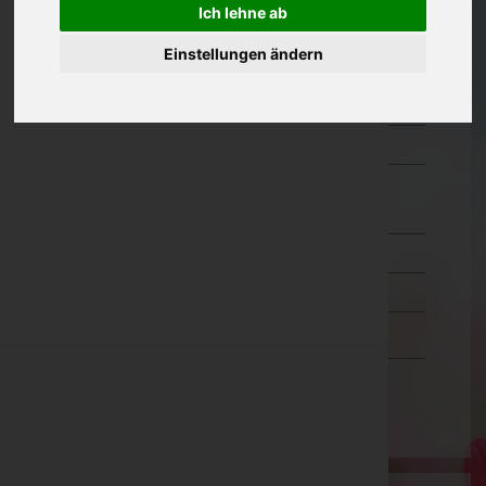
Ich lehne ab
Oberösterreich
Einstellungen ändern
Salzburg
Steiermark
Tirol
Vorarlberg
Bludenz
Bregenz
Dornbirn
Feldkirch
Wien