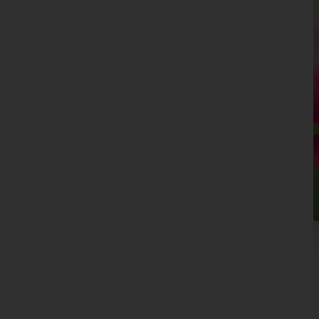
Leoben
Liezen
Murau
Murtal
Südoststeiermark
Voitsberg
Weiz
Tirol
Vorarlberg
Wien