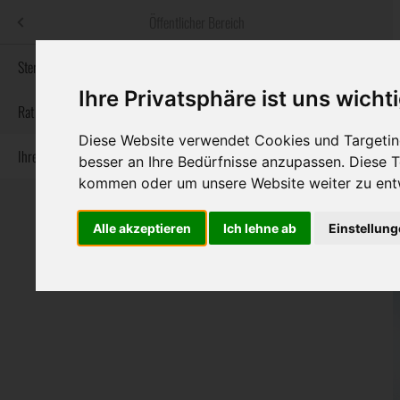
Menü
Öffentlicher Bereich
bestatter
.at
Sterbeanzeigen
Ihre Privatsphäre ist uns wicht
Informationswebsite der österreichischen Bestatter
Rat & Hilfe im Trauerfall
Diese Website verwendet Cookies und Targeting
Ihre Bestatter
Navigation
besser an Ihre Bedürfnisse anzupassen. Diese
Sterbeanzeigen
Rat & Hilfe im Trauerfall
Ihre Bestatter
überspringen
kommen oder um unsere Website weiter zu ent
Alle akzeptieren
Ich lehne ab
Einstellun
Bundesland
Burgenland