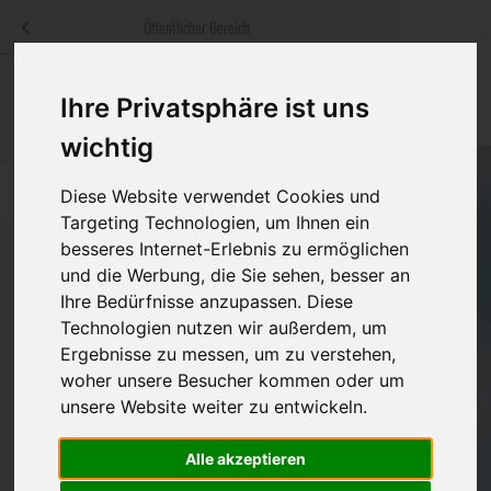
Menü
Öffentlicher Bereich
bestatter
.at
Sterbeanzeigen
Was ist zu tun
Traditionelle
Ihre Privatsphäre ist uns
Informationswebsite der österreichischen Bestatter
ch
Rat & Hilfe im Trauerfall
Bestattungsar
Alternative B
wichtig
Navigation
h
Ihre Bestatter
Leistungen de
überspringen
Diese Website verwendet Cookies und
Targeting Technologien, um Ihnen ein
Kosten
besseres Internet-Erlebnis zu ermöglichen
und die Werbung, die Sie sehen, besser an
Vorsorge
Ihre Bedürfnisse anzupassen. Diese
Bundesland
Technologien nutzen wir außerdem, um
Ergebnisse zu messen, um zu verstehen,
woher unsere Besucher kommen oder um
Burgenland
unsere Website weiter zu entwickeln.
Kärnten
Alle akzeptieren
Niederösterreich