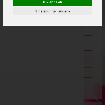
Ich lehne ab
Oberösterreich
Einstellungen ändern
Salzburg
Steiermark
Tirol
Vorarlberg
Bludenz
Bregenz
Dornbirn
Feldkirch
Wien