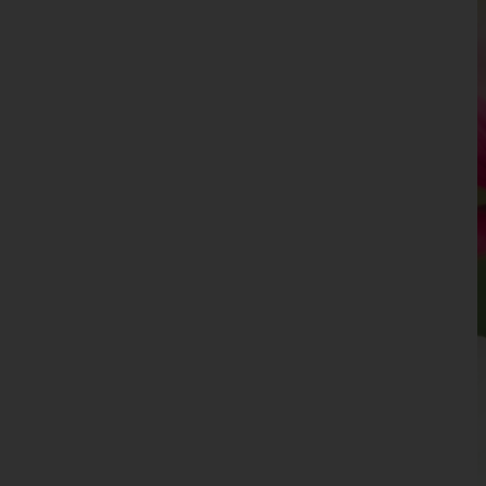
Leoben
Liezen
Murau
Murtal
Südoststeiermark
Voitsberg
Weiz
Tirol
Vorarlberg
Wien