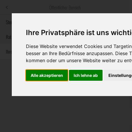
Menü
Öffentlicher Bereich
bestatter
.at
Sterbeanzeigen
Ihre Privatsphäre ist uns wicht
Informationswebsite der österreichischen Bestatter
Rat & Hilfe im Trauerfall
Diese Website verwendet Cookies und Targeting
Ihre Bestatter
Navigation
besser an Ihre Bedürfnisse anzupassen. Diese
Sterbeanzeigen
Rat & Hilfe im Trauerfall
Ihre Bestatter
überspringen
kommen oder um unsere Website weiter zu ent
Alle akzeptieren
Ich lehne ab
Einstellun
Bundesland
Burgenland