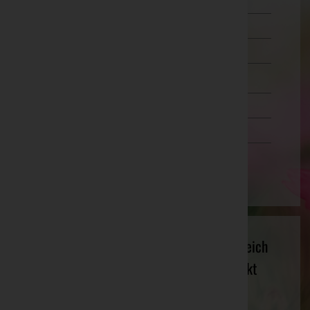
Murtal
Südoststeiermark
Voitsberg
Weiz
Tirol
Vorarlberg
Wien
Ing. Josef Ehrenreich - Ing. Josef Ehrenreich
Bau- und Möbeltischlerei 8800 Unzmarkt
Murtal, Steiermark
Website:
www.ehrenreich-unzmarkt.at