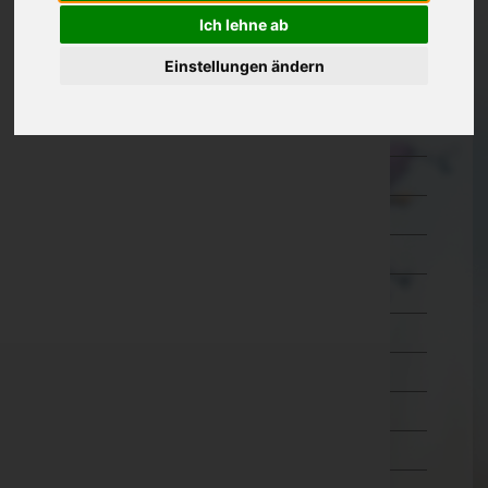
Ich lehne ab
Oberösterreich
Salzburg
Einstellungen ändern
Steiermark
Bruck-Mürzzuschlag
Deutschlandsberg
Graz-Umgebung
Graz(Stadt)
Hartberg-Fürstenfeld
Leibnitz
Leoben
Liezen
Murau