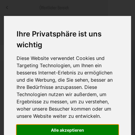
Menü
Öffentlicher Bereich
bestatter
.at
Sterbeanzeigen
Was ist zu tun
Traditionelle
Ihre Privatsphäre ist uns
Informationswebsite der österreichischen Bestatter
ch
Rat & Hilfe im Trauerfall
Bestattungsar
Alternative B
wichtig
Navigation
h
Ihre Bestatter
Leistungen de
überspringen
Diese Website verwendet Cookies und
Targeting Technologien, um Ihnen ein
Kosten
besseres Internet-Erlebnis zu ermöglichen
und die Werbung, die Sie sehen, besser an
Vorsorge
Bundesland
Ihre Bedürfnisse anzupassen. Diese
Technologien nutzen wir außerdem, um
Ergebnisse zu messen, um zu verstehen,
woher unsere Besucher kommen oder um
Burgenland
unsere Website weiter zu entwickeln.
Kärnten
Alle akzeptieren
Niederösterreich