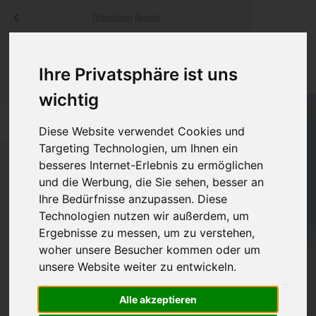
Menü
Öffentlicher Bereich
bestatter
.at
Sterbeanzeigen
Was ist zu tun
Traditionelle
Ihre Privatsphäre ist uns
Informationswebsite der österreichischen Bestatter
ch
Rat & Hilfe im Trauerfall
Bestattungsar
Alternative B
wichtig
Navigation
h
Ihre Bestatter
Leistungen de
überspringen
Diese Website verwendet Cookies und
Targeting Technologien, um Ihnen ein
Kosten
besseres Internet-Erlebnis zu ermöglichen
und die Werbung, die Sie sehen, besser an
Vorsorge
Ihre Bedürfnisse anzupassen. Diese
Bundesland
Technologien nutzen wir außerdem, um
Ergebnisse zu messen, um zu verstehen,
woher unsere Besucher kommen oder um
Burgenland
unsere Website weiter zu entwickeln.
Kärnten
Alle akzeptieren
Feldkirchen