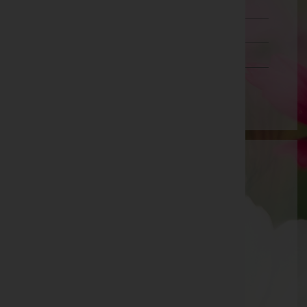
Steiermark
Tirol
Vorarlberg
Wien
Othmar Peter Lechner
Schwaz, Tirol
Schwaz
Husslstraße 40, 6130 Schwaz
Aktuelle Todesfälle