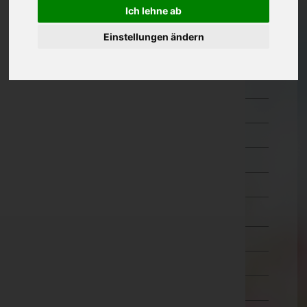
Hermagor
Ich lehne ab
Klagenfurt Land
Einstellungen ändern
Klagenfurt Stadt
Sankt Veit an der Glan
Spittal an der Drau
Villach Land
Villach Stadt
Völkermarkt
Wolfsberg
Niederösterreich
Oberösterreich
Salzburg