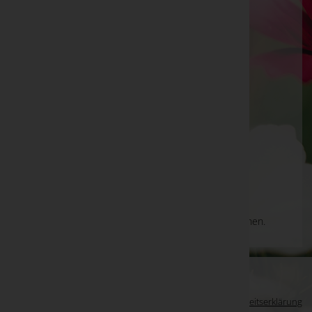
Tischlerei DI Robert Artner e.U.
Mattersburg, Burgenland
Telefon: 02686/2279
Baumgarten
Hauptstraße 52, 7021 Baumgarten
Telefon: 02686/2279
Aktuelle Todesfälle
Es gibt keine Einträge, die Ihrer Suche entsprechen.
WKO-Link
EIN SERVICE DER
Impressum
|
Datenschutz
|
Barrierefreiheitserklärung