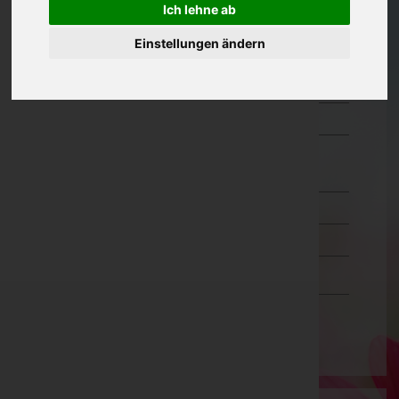
Ich lehne ab
Oberösterreich
Einstellungen ändern
Salzburg
Steiermark
Tirol
Vorarlberg
Bludenz
Bregenz
Dornbirn
Feldkirch
Wien