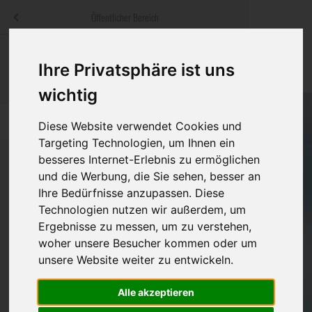
Menü
Öffentlicher Bereich
bestatter
.at
Sterbeanzeigen
Was ist zu tun
Traditionelle
Ihre Privatsphäre ist uns
Informationswebsite der österreichischen Bestatter
ch
Rat & Hilfe im Trauerfall
Bestattungsar
Alternative B
wichtig
Navigation
h
Ihre Bestatter
Leistungen de
überspringen
Diese Website verwendet Cookies und
Targeting Technologien, um Ihnen ein
Kosten
besseres Internet-Erlebnis zu ermöglichen
und die Werbung, die Sie sehen, besser an
Vorsorge
Ihre Bedürfnisse anzupassen. Diese
Bundesland
Technologien nutzen wir außerdem, um
Ergebnisse zu messen, um zu verstehen,
woher unsere Besucher kommen oder um
Burgenland
unsere Website weiter zu entwickeln.
Kärnten
Alle akzeptieren
Niederösterreich