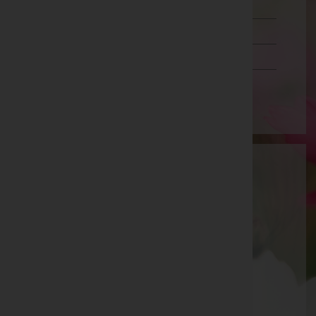
Steiermark
Tirol
Vorarlberg
Wien
Wurz KG - Möbelmanufaktur &
Wohnplanung, Bestattung
Kaltenberg 19, 4273 Kaltenberg
Freistadt, Oberösterreich
Website:
https://wurz-tischlerei.at
E-Mail:
office@wurz-tischlerei.at
Kaltenberg