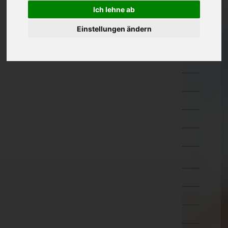
Hermagor
Ich lehne ab
Klagenfurt Land
Einstellungen ändern
Klagenfurt Stadt
Sankt Veit an der Glan
Spittal an der Drau
Villach Land
Villach Stadt
Völkermarkt
Wolfsberg
Niederösterreich
Oberösterreich
Salzburg