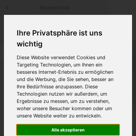
Menü
Öffentlicher Bereich
bestatter
.at
Sterbeanzeigen
Was ist zu tun
Traditionelle
Ihre Privatsphäre ist uns
Informationswebsite der österreichischen Bestatter
ch
Rat & Hilfe im Trauerfall
Bestattungsar
Alternative B
wichtig
Navigation
h
Ihre Bestatter
Leistungen de
überspringen
Diese Website verwendet Cookies und
Targeting Technologien, um Ihnen ein
Kosten
besseres Internet-Erlebnis zu ermöglichen
und die Werbung, die Sie sehen, besser an
Vorsorge
Ihre Bedürfnisse anzupassen. Diese
Bundesland
Technologien nutzen wir außerdem, um
Ergebnisse zu messen, um zu verstehen,
woher unsere Besucher kommen oder um
Burgenland
unsere Website weiter zu entwickeln.
Kärnten
Feldkirchen
Alle akzeptieren