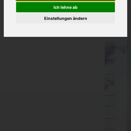
Ich lehne ab
Kärnten
Feldkirchen
Einstellungen ändern
Hermagor
Klagenfurt Land
Klagenfurt Stadt
Sankt Veit an der Glan
Spittal an der Drau
Villach Land
Villach Stadt
Völkermarkt
Wolfsberg
Niederösterreich