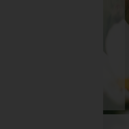
Ihre Bestatter
Ronald Gismar Vorreiter - Bestattung Vorreiter
Stadtgemeinde Bleiburg
Stadtgemeinde Feldkirchen
Stadtgemeinde Hermagor-Pressegger See
Stadtgemeinde Spittal an der Drau
Stadtgemeinde Völkermarkt
Wolfsberger Stadtwerke GmbH
Seite 3 von 3
Anfang
Zurück
1
2
3
WKO-Link
EIN SERVICE DER