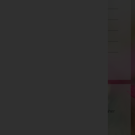
Oberösterreich
Salzburg
Steiermark
Tirol
Vorarlberg
Wien
Wartung
Die Suche wird derzeit überarbeitet und kann daher
unvollständige oder fehlerhafte Zuordnungen
anzeigen. Wir bitten um Ihr Verständnis.