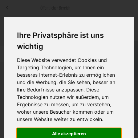
Menü
Öffentlicher Bereich
bestatter
.at
Sterbeanzeigen
Was ist zu tun
Traditionelle
Informationswebsite der österreichischen Bestatter
Ihre Privatsphäre ist uns
ch
Rat & Hilfe im Trauerfall
Bestattungsar
Alternative B
wichtig
Navigation
h
Ihre Bestatter
Leistungen de
überspringen
Diese Website verwendet Cookies und
Targeting Technologien, um Ihnen ein
Kosten
besseres Internet-Erlebnis zu ermöglichen
und die Werbung, die Sie sehen, besser an
Vorsorge
Ihre Bedürfnisse anzupassen. Diese
Technologien nutzen wir außerdem, um
Ergebnisse zu messen, um zu verstehen,
Bundesland
woher unsere Besucher kommen oder um
unsere Website weiter zu entwickeln.
Alle akzeptieren
Burgenland