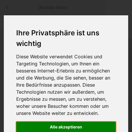
Menü
Öffentlicher Bereich
bestatter
.at
Sterbeanzeigen
Was ist zu tun
Traditionelle
Ihre Privatsphäre ist uns
Informationswebsite der österreichischen Bestatter
ch
Rat & Hilfe im Trauerfall
Bestattungsar
Alternative B
wichtig
Navigation
h
Ihre Bestatter
Leistungen de
überspringen
Diese Website verwendet Cookies und
Targeting Technologien, um Ihnen ein
Kosten
besseres Internet-Erlebnis zu ermöglichen
und die Werbung, die Sie sehen, besser an
Vorsorge
Ihre Bedürfnisse anzupassen. Diese
Technologien nutzen wir außerdem, um
Ergebnisse zu messen, um zu verstehen,
woher unsere Besucher kommen oder um
Bundesland
unsere Website weiter zu entwickeln.
Alle akzeptieren
Burgenland