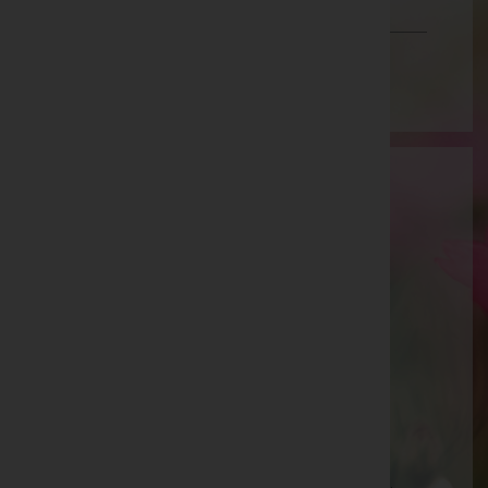
Vorarlberg
Wien
Aktuelle Todesfälle
Siegfried HAINZL, Zell am See - Bestattung
Gschwandtner -
Stadtpfarrkirche
Anton HOCHWIMMER, Niedernsill - Bestattung
Gschwandtner -
Aussegnungshalle
Anna STEGER, Stuhlfelden - Bestattung
Gschwandtner -
Pfarrkirche
Martin STEGER, Zell am See - Bestattung
Gschwandtner -
Stadtpfarrkirche