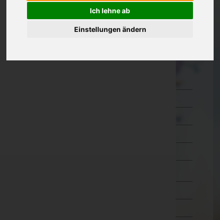
Ich lehne ab
Kärnten
Einstellungen ändern
Niederösterreich
Oberösterreich
Salzburg
Hallein
Salzburg-Umgebung
Salzburg(Stadt)
Sankt Johann im Pongau
Tamsweg
Zell am See
Steiermark
Tirol