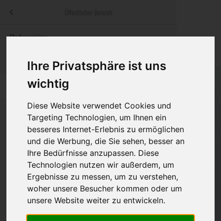
Menü
Öffentlicher Bereich
bestatter
.at
Sterbeanzeigen
Was ist zu tun
Traditionelle
Informationswebsite der österreichischen Bestatter
ch
Rat & Hilfe im Trauerfall
Bestattungsar
Alternative B
Ihre Privatsphäre ist uns
Navigation
wichtig
h
Ihre Bestatter
Leistungen de
überspringen
Diese Website verwendet Cookies und
Kosten
Targeting Technologien, um Ihnen ein
besseres Internet-Erlebnis zu ermöglichen
Vorsorge
und die Werbung, die Sie sehen, besser an
Bundesland
Ihre Bedürfnisse anzupassen. Diese
Technologien nutzen wir außerdem, um
Ergebnisse zu messen, um zu verstehen,
Burgenland
woher unsere Besucher kommen oder um
Kärnten
unsere Website weiter zu entwickeln.
Niederösterreich