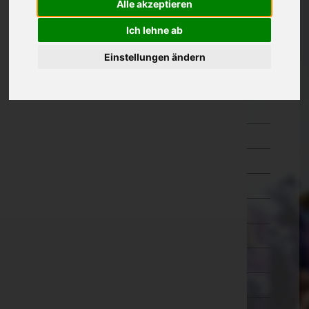
Alle akzeptieren
Oberösterreich
Ich lehne ab
Salzburg
Einstellungen ändern
Steiermark
Bruck-Mürzzuschlag
Deutschlandsberg
Graz-Umgebung
Graz(Stadt)
Hartberg-Fürstenfeld
Leibnitz
Leoben
Liezen
Murau