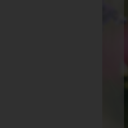
E-Mail:
lederbauer@stiegenbau.at
Telefon: +43 7753 2316
Eberschwang
Eberschwang 30, 4906 Eberschwang
Aktuelle Todesfälle
Rudolf Kühberger -
Pfarrkirche Eberschwang
Johann "Horst" Kinast -
Pfarrkirche Eberschwang
Helga Hörandner -
Pfarrkirche Eberschwang
Paula Wiesinger -
Pfarrkirche Eberschwang
Monika Horschitz -
Pfarrkirche Eberschwang
Karl Huber -
Pfarrkirche Eberschwang