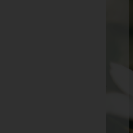
Rudolf Haslinger -
Pfarrkirche Eberschwang
August Leitner -
Friedhofshalle Eberschwang
Maria Wageneder -
Pfarrkirche Eberschwang
Gerhard Kaiser -
Friedhofshalle Eberschwang
Adolf Pachinger -
Pfarrkirche Eberschwang
Theresia Sommereder -
Pfarrkirche Eberschwang
Kurt Gotthalmseder -
Pfarrkirche Eberschwang
Erwin Schindler -
Pfarrkirche Eberschwang
Hans-Günther Hötzinger -
Pfarrkirche Eberschwang
Kurt Böcklinger -
Pfarrkirche Eberschwang
Walter Riedl -
Pfarrkirche Eberschwang
Marianne Gruber -
Pfarrkirche Eberschwang
Maria Thalbauer -
Pfarrkirche Eberschwang