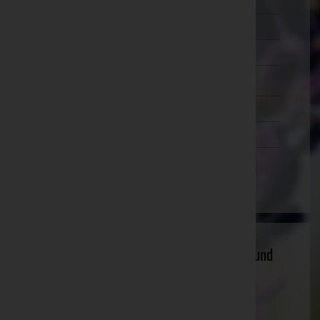
Murtal
Südoststeiermark
Voitsberg
Weiz
Tirol
Vorarlberg
Wien
Andreas Lederbauer - Treppenbau, Bau und
Möbeltischlerei
Ried im Innkreis, Oberösterreich
Website:
https://www.stiegenbau.at/