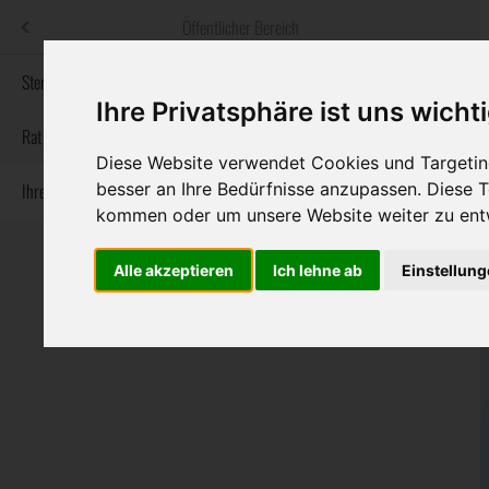
Menü
Öffentlicher Bereich
bestatter
.at
Sterbeanzeigen
Ihre Privatsphäre ist uns wicht
Informationswebsite der österreichischen Bestatter
Rat & Hilfe im Trauerfall
Diese Website verwendet Cookies und Targeting
besser an Ihre Bedürfnisse anzupassen. Diese
Ihre Bestatter
Navigation
Sterbeanzeigen
Rat & Hilfe im Trauerfall
Ihre Bestatter
kommen oder um unsere Website weiter zu ent
überspringen
Alle akzeptieren
Ich lehne ab
Einstellun
Bundesland
Burgenland