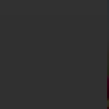
Kärnten
Niederösterreich
Oberösterreich
Salzburg
Hallein
Salzburg-Umgebung
Salzburg(Stadt)
Sankt Johann im Pongau
Tamsweg
Zell am See
Steiermark