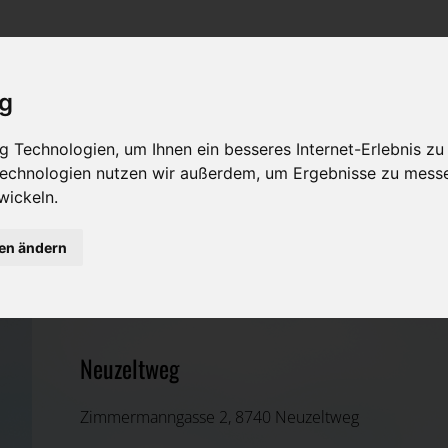
Rat & Hilfe im Trauerfall
Bestattungsarten
Was ist zu tun im Todesfall?
Traditionelle Bestattungsarten
ig
Bestattungsarten
Alternative Bestattungsarten
 Technologien, um Ihnen ein besseres Internet-Erlebnis zu
 Technologien nutzen wir außerdem, um Ergebnisse zu mess
Leistungen des Bestatters
wickeln.
Kosten
gen ändern
Bestattung Dirnberger GmbH
Vorsorge
Murtal, Steiermark
Neuzeltweg
Zimmermanngasse 2, 8740 Neuzeltweg