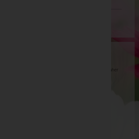
Vorarlberg
Wien
Wartung
Die Suche wird derzeit überarbeitet und kann daher
unvollständige oder fehlerhafte Zuordnungen
anzeigen. Wir bitten um Ihr Verständnis.
Ihre Bestatter
Bestattung Helminger GmbH
Franz Plackner
Johann Hemetsberger