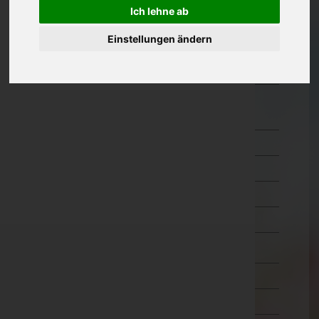
Ich lehne ab
Kärnten
Einstellungen ändern
Niederösterreich
Oberösterreich
Salzburg
Hallein
Salzburg-Umgebung
Salzburg(Stadt)
Sankt Johann im Pongau
Tamsweg
Zell am See
Steiermark
Tirol