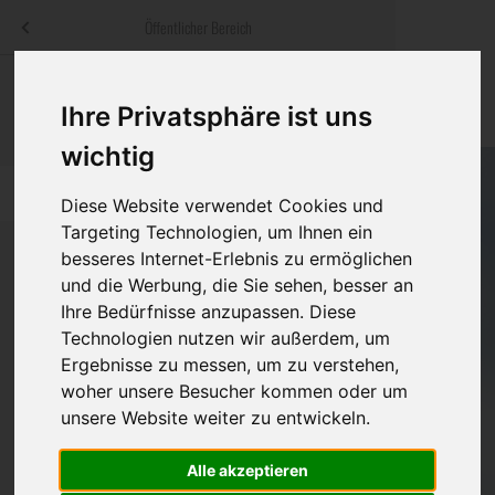
Menü
Öffentlicher Bereich
bestatter
.at
Sterbeanzeigen
Was ist zu tun
Traditionelle
Ihre Privatsphäre ist uns
Informationswebsite der österreichischen Bestatter
ch
Rat & Hilfe im Trauerfall
Bestattungsar
Alternative B
wichtig
Navigation
h
Ihre Bestatter
Leistungen de
überspringen
Diese Website verwendet Cookies und
Targeting Technologien, um Ihnen ein
Kosten
besseres Internet-Erlebnis zu ermöglichen
und die Werbung, die Sie sehen, besser an
Vorsorge
Ihre Bedürfnisse anzupassen. Diese
Technologien nutzen wir außerdem, um
Ergebnisse zu messen, um zu verstehen,
woher unsere Besucher kommen oder um
Bundesland
unsere Website weiter zu entwickeln.
Alle akzeptieren
Burgenland