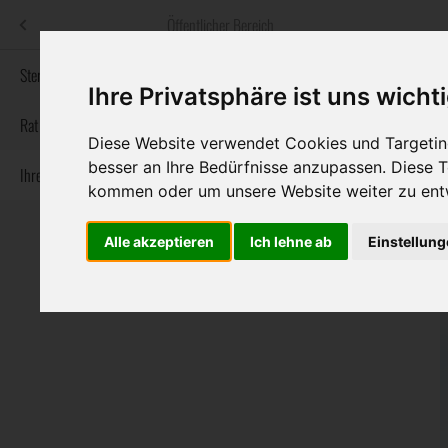
Menü
Öffentlicher Bereich
bestatter
.at
Sterbeanzeigen
Ihre Privatsphäre ist uns wicht
Informationswebsite der österreichischen Bestatter
Rat & Hilfe im Trauerfall
Diese Website verwendet Cookies und Targeting
besser an Ihre Bedürfnisse anzupassen. Diese
Ihre Bestatter
Navigation
Sterbeanzeigen
Rat & Hilfe im Trauerfall
Ihre Bestatter
kommen oder um unsere Website weiter zu ent
überspringen
Alle akzeptieren
Ich lehne ab
Einstellun
Bundesland
Burgenland