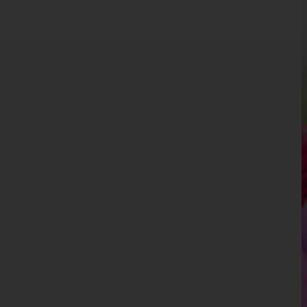
Kärnten
Niederösterreich
Oberösterreich
Salzburg
Steiermark
Tirol
Vorarlberg
Wien