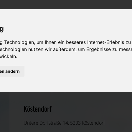
Rat & Hilfe im Trauerfall
Bestattungsarten
Was ist zu tun im Todesfall?
Traditionelle Bestattungsarten
ig
Bestattungsarten
Alternative Bestattungsarten
 Technologien, um Ihnen ein besseres Internet-Erlebnis zu
 Technologien nutzen wir außerdem, um Ergebnisse zu mess
Leistungen des Bestatters
wickeln.
Kosten
gen ändern
Johann Hemetsberger
Vorsorge
Salzburg-Umgebung, Salzburg
Köstendorf
Untere Dorfstraße 14, 5203 Köstendorf