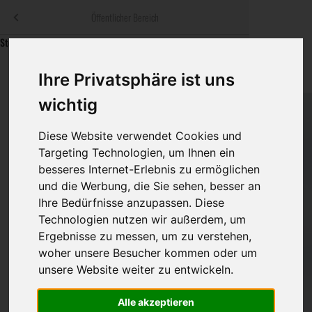
Menü
Öffentlicher Bereich
bestatter
.at
Sterbeanzeigen
Was ist zu tun
Traditionelle
Rat & Hilfe im Trauerfall
Informationswebsite der österreichischen Bestatter
Ihre Privatsphäre ist uns
ch
Bestattungsar
Alternative B
wichtig
Ihre Bestatter
Navigation
h
Leistungen de
überspringen
Diese Website verwendet Cookies und
Targeting Technologien, um Ihnen ein
Kosten
besseres Internet-Erlebnis zu ermöglichen
und die Werbung, die Sie sehen, besser an
Vorsorge
Ihre Bedürfnisse anzupassen. Diese
Technologien nutzen wir außerdem, um
Ergebnisse zu messen, um zu verstehen,
Bundesland
woher unsere Besucher kommen oder um
unsere Website weiter zu entwickeln.
Alle akzeptieren
Burgenland