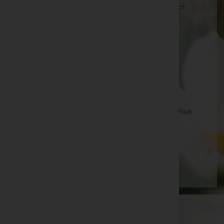
Brigitta Fuhrmann -
Aufbahrungshalle Weiden am See
Alois HOFER, Bramberg -
Pfarrkirche Bramberg
Erich Drumml -
Götzis, Alte Kirche
Anton Mayer -
Sulz, Pfarrkirche
Borecky Erna -
Kirche Maria Lebing
Zettel Johann -
Kirche Maria Lebing
Sieglinde Hofer -
Friedhofskapelle Kirchberg an der Raab
Theresia Grollegg -
Pfarrkirche Bad Waltersdorf
Seite 1 von 697
1
2
3
4
5
6
7
Vorwärts
Ende
WKO-Link
EIN SERVICE DER