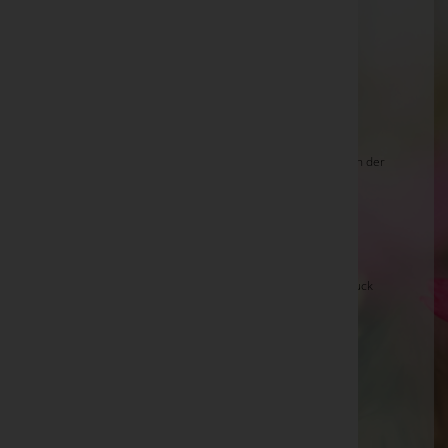
Christine Neuherz -
Stadtpfarrkirche Fehring
Michael Schuller -
Pfarrkirche Grafendorf
Giesinger Hedi -
pax in silva
Hermine Wetschka -
röm.kath. Pfarrkirche Jois
Maria Hermine Lenz -
Friedhofskapelle Kirchberg an der
Raab
Karl Kainer -
Pfarrkirche St. Johann in der Haide
Gertraud Volderauer -
Fulpmes
Elfriede EGGER, Bruck a.d.Glstr. -
Maienkirche Bruck
Walter Köck -
Meiningen
Ida Hirschmugl -
Aufbahrungshalle Mühldorf
Johanna Stranzl -
Großsteinbach - Pfarrkirche
Waltraud Böckle -
Götzis, Alte Kirche