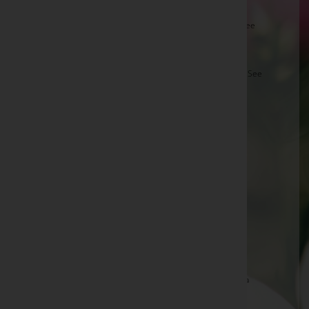
Rudolf Kaintz -
Aufbahrungshalle Pamhagen
Brigitta Fuhrmann -
Aufbahrungshalle Weiden am See
Veronika Lausch
Franz Josef Göschl -
Aufbahrungshalle Neusiedl am See
Margarethe Klepits -
Pfarrkirche Hannersdorf
Hans Halwax -
Aufbahrungshalle Gols
Elfriede Tollovich -
Aufbahrungshalle Gattendorf
Theresia Unger -
Aufbahrungshalle Gols
Rudolf Ebner -
Pfarrkirche Kirchfidisch
Katharina Roth -
Aufbahrungshalle Potzneusiedl
Dr. Veronika Köhle-Demeter -
Aufbahrungshalle
Neusiedl am See
Friederike Gaal -
Pfarrkirche Rotenturm an der Pinka
Magdalena Stefanie Göltl -
Aufbahrungshalle Gols