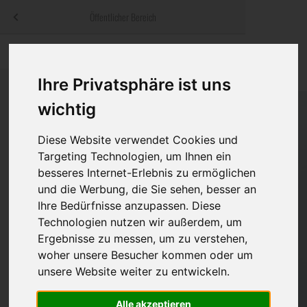
Menü
Öffentlicher Bereich
bestatter
.at
Sterbeanzeigen
Was ist zu tun
Traditionelle
Informationswebsite der österreichischen Bestatter
Ihre Privatsphäre ist uns
ch
Rat & Hilfe im Trauerfall
Bestattungsar
Alternative B
wichtig
Navigation
h
Ihre Bestatter
Leistungen de
überspringen
Diese Website verwendet Cookies und
Kosten
Targeting Technologien, um Ihnen ein
besseres Internet-Erlebnis zu ermöglichen
Vorsorge
und die Werbung, die Sie sehen, besser an
Ihre Bedürfnisse anzupassen. Diese
Technologien nutzen wir außerdem, um
Ergebnisse zu messen, um zu verstehen,
Bundesland
woher unsere Besucher kommen oder um
unsere Website weiter zu entwickeln.
Burgenland
Alle akzeptieren