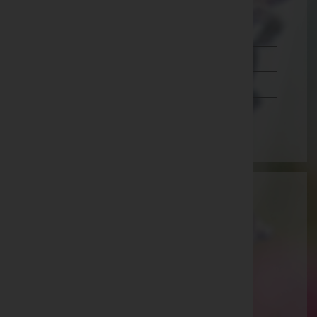
Salzburg
Steiermark
Tirol
Vorarlberg
Wien
Aktuelle Todesfälle
Emma Zwinger -
Aufbahrungshalle Gols
Anna Andert -
Aufbahrungshalle Pamhagen
Hermine Wetschka -
röm.kath. Pfarrkirche Jois