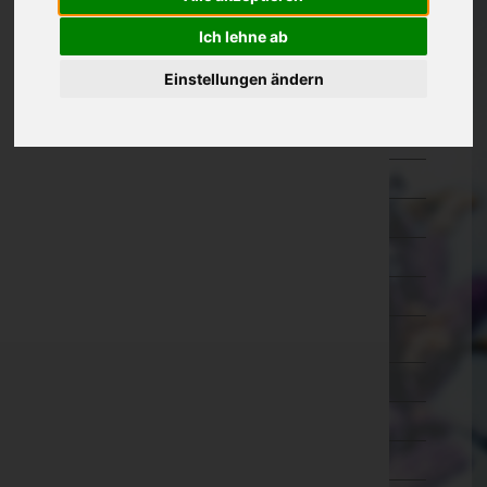
Eisenstadt-Umgebung
Ich lehne ab
Eisenstadt(Stadt)
Einstellungen ändern
Güssing
Jennersdorf
Mattersburg
Neusiedl am See
Oberpullendorf
Oberwart
Rust(Stadt)
Kärnten
Niederösterreich
Oberösterreich