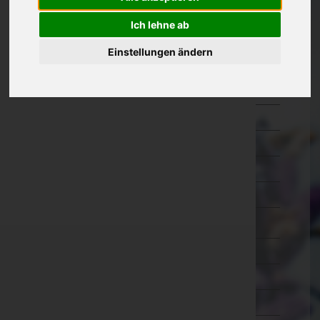
Eisenstadt-Umgebung
Ich lehne ab
Eisenstadt(Stadt)
Einstellungen ändern
Güssing
Jennersdorf
Mattersburg
Neusiedl am See
Oberpullendorf
Oberwart
Rust(Stadt)
Kärnten
Niederösterreich
Oberösterreich