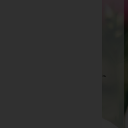
Otto Halvax -
Pfarrkirche Rotenturm an der Pinka
Hermine Simon -
Pfarrkirche Mischendorf
Peter Schuch -
Friedhof Kohfidisch
Rosa Maria Siegl -
Pfarrkirche Hannersdorf
Gabriella Stubits -
Pfarrkirche Sankt Kathrein im
Burgenland
Elfriede Böö -
Filialkirche Kohfidisch
Erich Paul -
Filialkirche Kohfidisch
Johanna Szakacs -
Pfarrkirche Rotenturm an der Pinka
Karoline Schaffer -
Pfarrkirche Kirchfidisch
Franz Baranyai -
Filialkirche Eisenberg an der Pinka
Kurt Maximilian Pilwax -
Aufbahrungshalle Deutsch-
Schützen
Maria Laczko -
Aufbahrungshalle Badersdorf