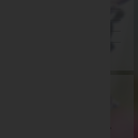
Salzburg
Steiermark
Tirol
Vorarlberg
Wien
Aktuelle Todesfälle
Margarethe Klepits -
Pfarrkirche Hannersdorf
Rudolf Ebner -
Pfarrkirche Kirchfidisch
Friederike Gaal -
Pfarrkirche Rotenturm an der Pinka