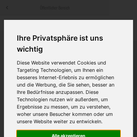
Menü
Öffentlicher Bereich
bestatter
.at
Sterbeanzeigen
Was ist zu tun
Traditionelle
Informationswebsite der österreichischen Bestatter
Ihre Privatsphäre ist uns
ch
Rat & Hilfe im Trauerfall
Bestattungsar
Alternative B
wichtig
Navigation
h
Ihre Bestatter
Leistungen de
überspringen
Diese Website verwendet Cookies und
Kosten
Targeting Technologien, um Ihnen ein
besseres Internet-Erlebnis zu ermöglichen
Vorsorge
und die Werbung, die Sie sehen, besser an
Ihre Bedürfnisse anzupassen. Diese
Technologien nutzen wir außerdem, um
Ergebnisse zu messen, um zu verstehen,
Bundesland
woher unsere Besucher kommen oder um
unsere Website weiter zu entwickeln.
Burgenland
Alle akzeptieren