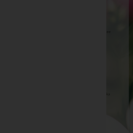
Tschida Gerlinde -
Aufbahrungshalle Pamhagen
RegR Mag. Dr. Ernestine Wolf -
In aller Stille
Karl Horvath -
Aufbahrungshalle Nickelsdorf
Hannes Häussler -
Aufbahrungshalle Neusiedl am See
Theresia Harmat -
Aufbahrungshalle Zurndorf
Maria Otte -
Aufbahrungshalle Neusiedl am See
Lentsch Stefan -
Aufbahrungshalle Pamhagen
Dr. Ferdinand Hajszan -
Pfarrkirche Güttenbach
Katharina Moser -
Aufbahrungshalle Gols
Johanna Szakacs -
Pfarrkirche Rotenturm an der Pinka
Dr. Ferdinand Hajszan -
Pfarrkirche Güttenbach
Roland Rumpold -
Aufbahrungshalle Jennersdorf
Matthias Lidy -
Aufbahrungshalle Tadten