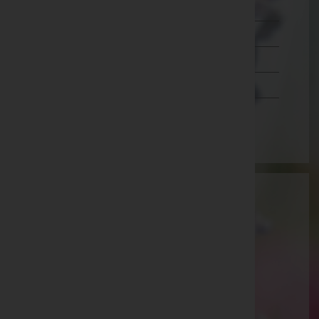
Salzburg
Steiermark
Tirol
Vorarlberg
Wien
Aktuelle Todesfälle
Erich Paul -
Filialkirche Kohfidisch
Helmut Glutz -
Aufbahrungshalle Zurndorf
Margarete Unger -
Aufbahrungshalle Zurndorf