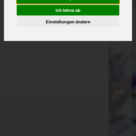
Eisenstadt-Umgebung
Ich lehne ab
Eisenstadt(Stadt)
Einstellungen ändern
Güssing
Jennersdorf
Mattersburg
Neusiedl am See
Oberpullendorf
Oberwart
Rust(Stadt)
Kärnten
Niederösterreich
Oberösterreich