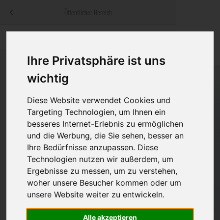
Menü
Öffentlicher Bereich
bestatter
.at
Sterbeanzeigen
Was ist zu tun
Traditionelle
Informationswebsite der österreichischen Bestatter
Ihre Privatsphäre ist uns
ch
Rat & Hilfe im Trauerfall
Bestattungsar
Alternative B
wichtig
Navigation
h
Ihre Bestatter
Leistungen de
überspringen
Diese Website verwendet Cookies und
Kosten
Targeting Technologien, um Ihnen ein
besseres Internet-Erlebnis zu ermöglichen
Vorsorge
und die Werbung, die Sie sehen, besser an
Ihre Bedürfnisse anzupassen. Diese
Technologien nutzen wir außerdem, um
Ergebnisse zu messen, um zu verstehen,
Bundesland
woher unsere Besucher kommen oder um
unsere Website weiter zu entwickeln.
Burgenland
Alle akzeptieren