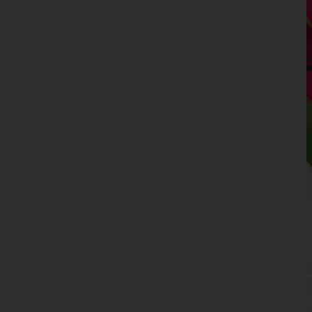
Niederösterreich
Oberösterreich
Salzburg
Steiermark
Tirol
Vorarlberg
Wien