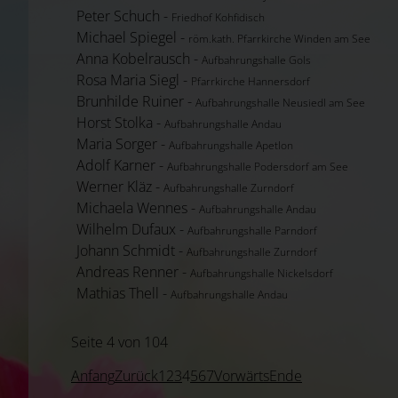
Peter Schuch -
Friedhof Kohfidisch
Michael Spiegel -
röm.kath. Pfarrkirche Winden am See
Anna Kobelrausch -
Aufbahrungshalle Gols
Rosa Maria Siegl -
Pfarrkirche Hannersdorf
Brunhilde Ruiner -
Aufbahrungshalle Neusiedl am See
Horst Stolka -
Aufbahrungshalle Andau
Maria Sorger -
Aufbahrungshalle Apetlon
Adolf Karner -
Aufbahrungshalle Podersdorf am See
Werner Kläz -
Aufbahrungshalle Zurndorf
Michaela Wennes -
Aufbahrungshalle Andau
Wilhelm Dufaux -
Aufbahrungshalle Parndorf
Johann Schmidt -
Aufbahrungshalle Zurndorf
Andreas Renner -
Aufbahrungshalle Nickelsdorf
Mathias Thell -
Aufbahrungshalle Andau
Seite 4 von 104
Anfang
Zurück
1
2
3
4
5
6
7
Vorwärts
Ende