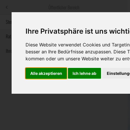
Menü
Öffentlicher Bereich
bestatter
.at
Sterbeanzeigen
Ihre Privatsphäre ist uns wicht
Informationswebsite der österreichischen Bestatter
Rat & Hilfe im Trauerfall
Diese Website verwendet Cookies und Targeting
Ihre Bestatter
Navigation
besser an Ihre Bedürfnisse anzupassen. Diese
Sterbeanzeigen
Rat & Hilfe im Trauerfall
Ihre Bestatter
überspringen
kommen oder um unsere Website weiter zu ent
Alle akzeptieren
Ich lehne ab
Einstellun
Bundesland