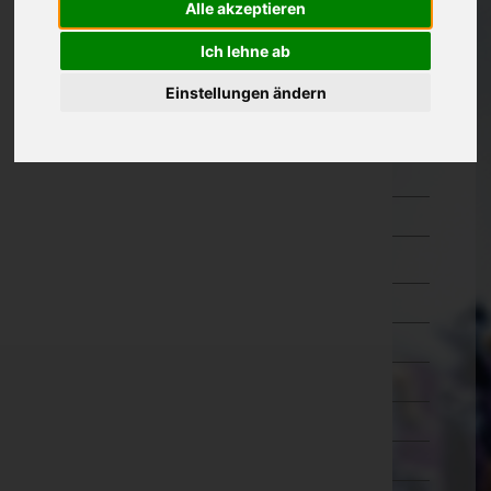
Alle akzeptieren
Güssing
Ich lehne ab
Jennersdorf
Einstellungen ändern
Mattersburg
Neusiedl am See
Oberpullendorf
Oberwart
Rust(Stadt)
Kärnten
Niederösterreich
Oberösterreich
Salzburg
Steiermark