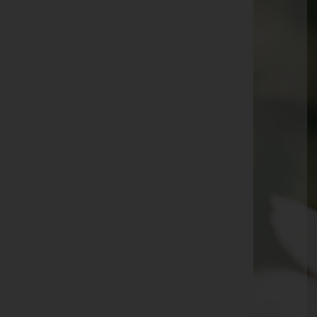
E-Mail:
schwechat@bestattung-hanser.co.at
Mobil: +436601900246
Telefon: +4312443352
Himberg
Hauptstraße 55, 2325 Himberg
Website:
https://bestattung-hanser.co.at
E-Mail:
himberg@bestattung-hanser.co.at
Telefon: +43(1)244 33 52 2325
Hainburg a.d. Donau
Wienerstraße 13, 2410 Hainburg a.d. Donau
Hainburg a.d. Donau
Wienerstraße 13, 2410 Hainburg a.d. Donau
Korneuburg
Hauptplatz 3, 2100 Korneuburg