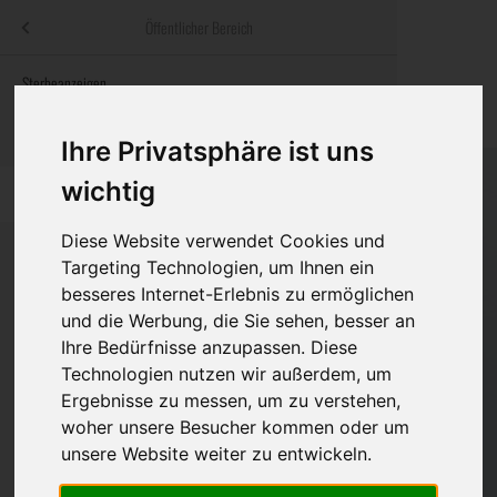
Menü
Öffentlicher Bereich
bestatter
.at
Sterbeanzeigen
Was ist zu tun
Traditionelle
Informationswebsite der österreichischen Bestatter
ch
Rat & Hilfe im Trauerfall
Bestattungsar
Alternative B
Ihre Privatsphäre ist uns
Navigation
wichtig
h
Ihre Bestatter
Leistungen de
überspringen
Diese Website verwendet Cookies und
Kosten
Targeting Technologien, um Ihnen ein
besseres Internet-Erlebnis zu ermöglichen
Vorsorge
Bundesland
und die Werbung, die Sie sehen, besser an
Ihre Bedürfnisse anzupassen. Diese
Technologien nutzen wir außerdem, um
Ergebnisse zu messen, um zu verstehen,
Burgenland
woher unsere Besucher kommen oder um
Eisenstadt-Umgebung
unsere Website weiter zu entwickeln.
Eisenstadt(Stadt)