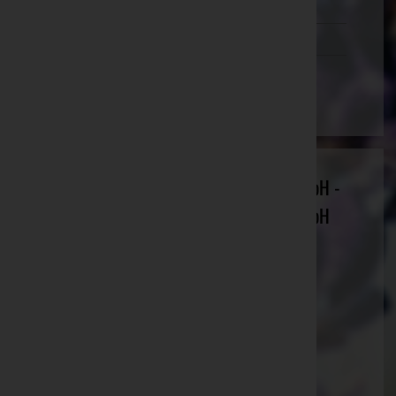
Tirol
Vorarlberg
Wien
Bestattung Hanser-Funeral Service GmbH -
Bestattung Hanser-Funeral Service GmbH
Bruck an der Leitha, Niederösterreich
Website:
https://bestattung-hanser.co.at
E-Mail:
office@bestattung-hanser.co.at
Mobil: +436601900246
Telefon: +43(1)244 33 52 2410
Traiskirchen