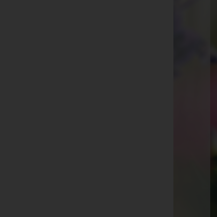
Michael Buchberger-Straße 6, 2514 Traiskirchen
Website:
https://bestattung-hanser.co.at
E-Mail:
traiskirchen@bestattung-hanser.co.at
Mobil: +43 660 190 02 46
Telefon: +43(1) 244 33 52 2514
Traiskirchen
Wiener Neustädter Straße 5, 2514 Traiskirchen
Website:
https://bestattung-hanser.co.at
E-Mail:
traiskirchen@bestattung-hanser.co.at
Mobil: +43 660 190 02 46
Telefon: +43(1) 244 33 52 2514
Hainburg a.d. Donau
Awarenweg 22, 2410 Hainburg a.d. Donau
Schwechat
Brauhausstraße 2a, 2320 Schwechat
Website:
https://bestattung-hanser.co.at