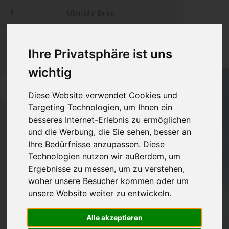
Menü
Öffentlicher Bereich
bestatter
.at
Sterbeanzeigen
Was ist zu tun
Traditionelle
Ihre Privatsphäre ist uns
Informationswebsite der österreichischen Bestatter
ch
Rat & Hilfe im Trauerfall
Bestattungsar
Alternative B
wichtig
Navigation
h
Ihre Bestatter
Leistungen de
überspringen
Diese Website verwendet Cookies und
Targeting Technologien, um Ihnen ein
Kosten
besseres Internet-Erlebnis zu ermöglichen
und die Werbung, die Sie sehen, besser an
Vorsorge
Ihre Bedürfnisse anzupassen. Diese
Technologien nutzen wir außerdem, um
Ergebnisse zu messen, um zu verstehen,
woher unsere Besucher kommen oder um
Bundesland
unsere Website weiter zu entwickeln.
Alle akzeptieren
Burgenland