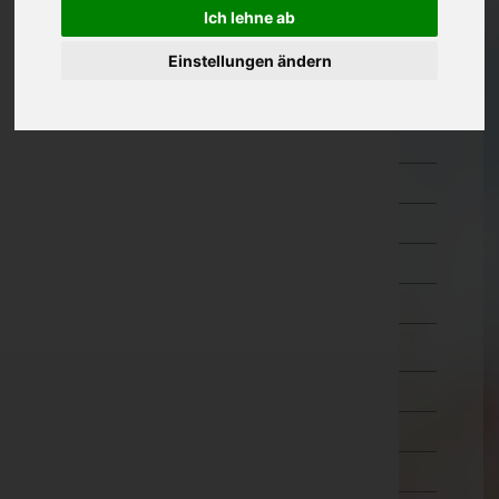
Ich lehne ab
Eisenstadt-Umgebung
Eisenstadt(Stadt)
Einstellungen ändern
Güssing
Jennersdorf
Mattersburg
Neusiedl am See
Oberpullendorf
Oberwart
Rust(Stadt)
Kärnten
Niederösterreich
Oberösterreich