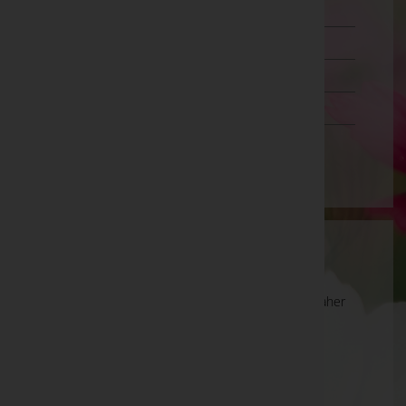
Salzburg
Steiermark
Tirol
Vorarlberg
Wien
Wartung
Die Suche wird derzeit überarbeitet und kann daher
unvollständige oder fehlerhafte Zuordnungen
anzeigen. Wir bitten um Ihr Verständnis.
Ihre Bestatter