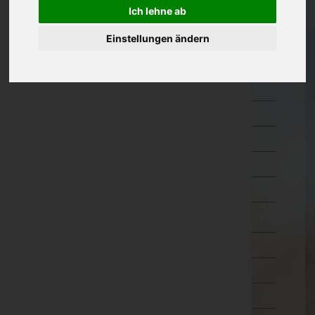
Hermagor
Ich lehne ab
Klagenfurt Land
Einstellungen ändern
Klagenfurt Stadt
Sankt Veit an der Glan
Spittal an der Drau
Villach Land
Villach Stadt
Völkermarkt
Wolfsberg
Niederösterreich
Oberösterreich
Salzburg