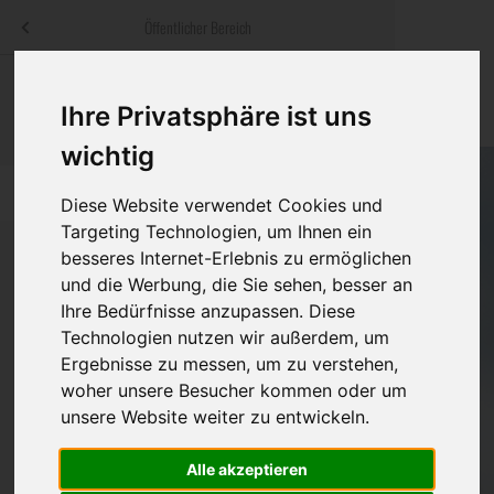
Menü
Öffentlicher Bereich
bestatter
.at
Sterbeanzeigen
Was ist zu tun
Traditionelle
Ihre Privatsphäre ist uns
Informationswebsite der österreichischen Bestatter
ch
Rat & Hilfe im Trauerfall
Bestattungsar
Alternative B
wichtig
Navigation
h
Ihre Bestatter
Leistungen de
überspringen
Diese Website verwendet Cookies und
Targeting Technologien, um Ihnen ein
Kosten
besseres Internet-Erlebnis zu ermöglichen
und die Werbung, die Sie sehen, besser an
Vorsorge
Ihre Bedürfnisse anzupassen. Diese
Bundesland
Technologien nutzen wir außerdem, um
Ergebnisse zu messen, um zu verstehen,
woher unsere Besucher kommen oder um
Burgenland
unsere Website weiter zu entwickeln.
Kärnten
Alle akzeptieren
Feldkirchen