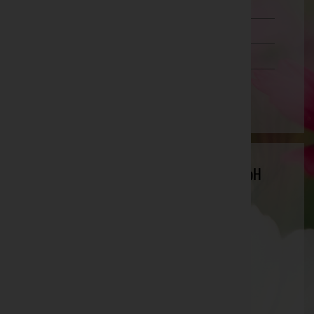
Steiermark
Tirol
Vorarlberg
Wien
Bestattung Hanser-Funeral Service GmbH
Website:
https://bestattung-hanser.co.at
E-Mail:
wien3@bestattung-hanser.co.at
Mobil: +436601900246
Telefon: +43(1) 244 33 52 1030
Landstraßer Hauptstraße 146/13, 1030
Aktuelle Todesfälle