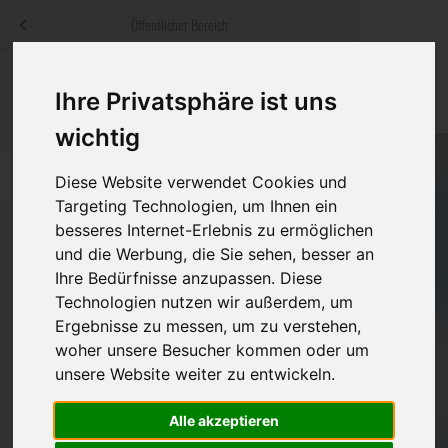
Menü
Öffentlicher Bereich
bestatter
.at
Sterbeanzeigen
Was ist zu tun
Traditionelle
Ihre Privatsphäre ist uns
Informationswebsite der österreichischen Bestatter
ch
Rat & Hilfe im Trauerfall
Bestattungsar
Alternative B
wichtig
Navigation
h
Ihre Bestatter
Leistungen de
überspringen
Diese Website verwendet Cookies und
Targeting Technologien, um Ihnen ein
Kosten
besseres Internet-Erlebnis zu ermöglichen
und die Werbung, die Sie sehen, besser an
Vorsorge
Ihre Bedürfnisse anzupassen. Diese
Bundesland
Technologien nutzen wir außerdem, um
Ergebnisse zu messen, um zu verstehen,
woher unsere Besucher kommen oder um
Burgenland
unsere Website weiter zu entwickeln.
Kärnten
Alle akzeptieren
Niederösterreich