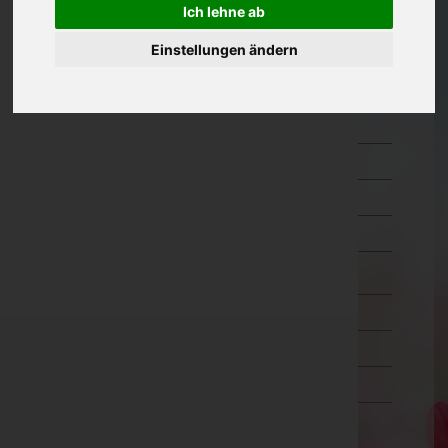
Ich lehne ab
Oberösterreich
Einstellungen ändern
Salzburg
Hallein
Salzburg-Umgebung
Salzburg(Stadt)
Sankt Johann im Pongau
Tamsweg
Zell am See
Steiermark
Tirol
Vorarlberg
Wien