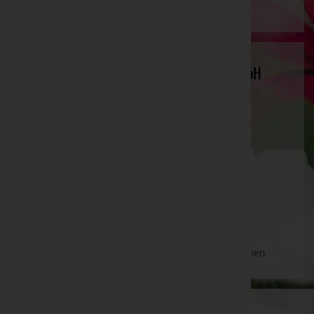
Bestattung Hanser-Funeral Service GmbH
Website:
https://bestattung-hanser.co.at
E-Mail:
wien3@bestattung-hanser.co.at
Mobil: +436601900246
Telefon: +43(1) 244 33 52 1030
Landstraßer Hauptstraße 146/13, 1030
Aktuelle Todesfälle
Es gibt keine Einträge, die Ihrer Suche entsprechen.
WKO-Link
EIN SERVICE DER