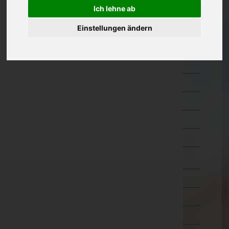
Hermagor
Ich lehne ab
Klagenfurt Land
Einstellungen ändern
Klagenfurt Stadt
Sankt Veit an der Glan
Spittal an der Drau
Villach Land
Villach Stadt
Völkermarkt
Wolfsberg
Niederösterreich
Oberösterreich
Salzburg