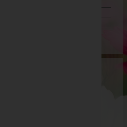
Steiermark
Tirol
Vorarlberg
Wien
Bestattung Ilse Urschler GmbH
Jennersdorf, Burgenland
E-Mail:
office@bestattung-urschler.at
Rudersdorf
Theresiensiedlung 2, Tür 2, 7571 Rudersdorf