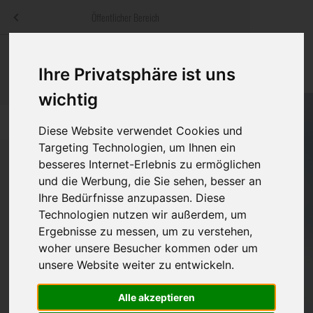
Menü
Öffentlicher Bereich
bestatter
.at
Sterbeanzeigen
Was ist zu tun
Traditionelle
Ihre Privatsphäre ist uns
Informationswebsite der österreichischen Bestatter
ch
Rat & Hilfe im Trauerfall
Bestattungsar
Alternative B
wichtig
Navigation
h
Ihre Bestatter
Leistungen de
überspringen
Diese Website verwendet Cookies und
Targeting Technologien, um Ihnen ein
Kosten
besseres Internet-Erlebnis zu ermöglichen
und die Werbung, die Sie sehen, besser an
Vorsorge
Ihre Bedürfnisse anzupassen. Diese
Bundesland
Technologien nutzen wir außerdem, um
Ergebnisse zu messen, um zu verstehen,
woher unsere Besucher kommen oder um
Burgenland
unsere Website weiter zu entwickeln.
Kärnten
Alle akzeptieren
Feldkirchen