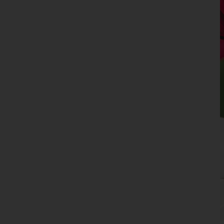
Landeck
Lienz
Reutte
Schwaz
Vorarlberg
Wien