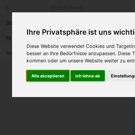
Menü
Öffentlicher Bereich
bestatter
.at
Sterbeanzeigen
Ihre Privatsphäre ist uns wicht
Informationswebsite der österreichischen Bestatter
Rat & Hilfe im Trauerfall
Diese Website verwendet Cookies und Targeting
Ihre Bestatter
besser an Ihre Bedürfnisse anzupassen. Diese
Navigation
Sterbeanzeigen
Rat & Hilfe im Trauerfall
Ihre Bestatter
kommen oder um unsere Website weiter zu ent
überspringen
Alle akzeptieren
Ich lehne ab
Einstellun
Bundesland
Burgenland