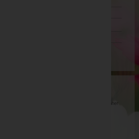
Lienz
Reutte
Schwaz
Vorarlberg
Wien
Wartung
Die Suche wird derzeit überarbeitet und kann daher
unvollständige oder fehlerhafte Zuordnungen
anzeigen. Wir bitten um Ihr Verständnis.
Ihre Bestatter