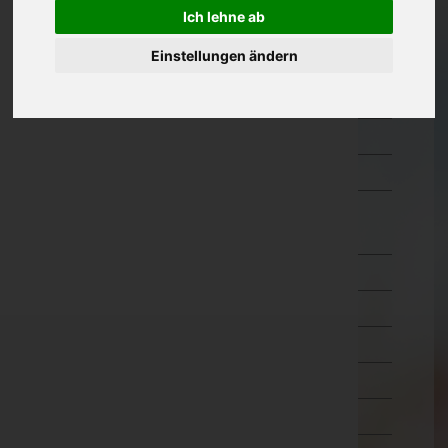
Ich lehne ab
Kärnten
Einstellungen ändern
Niederösterreich
Oberösterreich
Salzburg
Steiermark
Tirol
Imst
Innsbruck-Land
Innsbruck-Stadt
Kitzbühel
Kufstein
Landeck