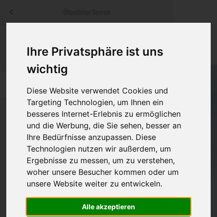
Menü
Öffentlicher Bereich
bestatter
.at
Sterbeanzeigen
Was ist zu tun
Traditionelle
Ihre Privatsphäre ist uns
Informationswebsite der österreichischen Bestatter
ch
Rat & Hilfe im Trauerfall
Bestattungsar
Alternative B
wichtig
Navigation
h
Ihre Bestatter
Leistungen de
überspringen
Diese Website verwendet Cookies und
Targeting Technologien, um Ihnen ein
Kosten
besseres Internet-Erlebnis zu ermöglichen
und die Werbung, die Sie sehen, besser an
Vorsorge
Ihre Bedürfnisse anzupassen. Diese
Technologien nutzen wir außerdem, um
Ergebnisse zu messen, um zu verstehen,
woher unsere Besucher kommen oder um
Bundesland
unsere Website weiter zu entwickeln.
Alle akzeptieren
Burgenland