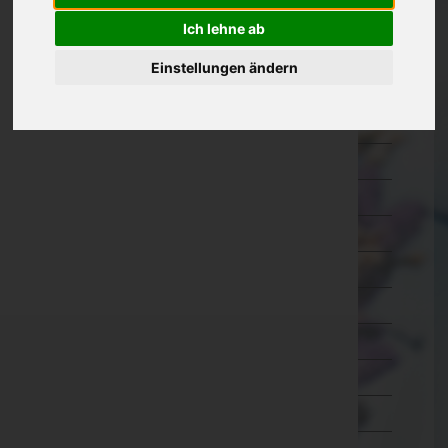
Oberösterreich
Ich lehne ab
Salzburg
Einstellungen ändern
Steiermark
Bruck-Mürzzuschlag
Deutschlandsberg
Graz-Umgebung
Graz(Stadt)
Hartberg-Fürstenfeld
Leibnitz
Leoben
Liezen
Murau