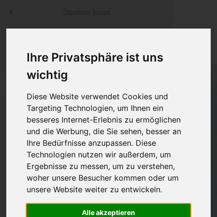
Menü
Öffentlicher Bereich
bestatter
.at
Sterbeanzeigen
Was ist zu tun
Traditionelle
Informationswebsite der österreichischen Bestatter
Ihre Privatsphäre ist uns
ch
Rat & Hilfe im Trauerfall
Bestattungsar
Alternative B
wichtig
Navigation
h
Ihre Bestatter
Leistungen de
überspringen
Diese Website verwendet Cookies und
Targeting Technologien, um Ihnen ein
Kosten
besseres Internet-Erlebnis zu ermöglichen
und die Werbung, die Sie sehen, besser an
Vorsorge
Bundesland
Ihre Bedürfnisse anzupassen. Diese
Technologien nutzen wir außerdem, um
Ergebnisse zu messen, um zu verstehen,
Burgenland
woher unsere Besucher kommen oder um
unsere Website weiter zu entwickeln.
Kärnten
Niederösterreich
Alle akzeptieren