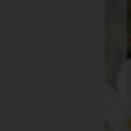
E-Mail:
office@bestattungkada.at
Telefon: 03452/82460
Wildon
Oberer Markt 81, 8410 Wildon
Leibnitz
Schmiedgasse 34, 8430 Leibnitz
St.Georgen an der Stiefing
St.Georgen 65, 8413 St.Georgen an der Stiefing
Lebring
St.Margarethen 40, 8403 Lebring
Aktuelle Todesfälle