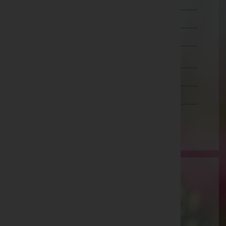
Murtal
Südoststeiermark
Voitsberg
Weiz
Tirol
Vorarlberg
Wien
Bestattung Kada e.U. - Bestattung Kada
Leibnitz
Leibnitz, Steiermark
Website:
www.bestattungkada.at