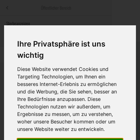
Menü
Öffentlicher Bereich
bestatter
.at
Sterbeanzeigen
Was ist zu tun
Traditionelle
Informationswebsite der österreichischen Bestatter
ch
Rat & Hilfe im Trauerfall
Bestattungsar
Alternative B
Ihre Privatsphäre ist uns
Navigation
wichtig
h
Ihre Bestatter
Leistungen de
überspringen
Diese Website verwendet Cookies und
Kosten
Targeting Technologien, um Ihnen ein
besseres Internet-Erlebnis zu ermöglichen
Vorsorge
Bundesland
und die Werbung, die Sie sehen, besser an
Ihre Bedürfnisse anzupassen. Diese
Technologien nutzen wir außerdem, um
Burgenland
Ergebnisse zu messen, um zu verstehen,
woher unsere Besucher kommen oder um
Kärnten
unsere Website weiter zu entwickeln.
Niederösterreich