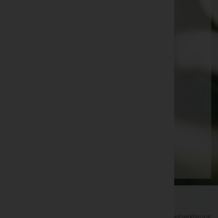
Brigitte Pichler -
Hl. Geist-Kirche Stegersbach
Wilhelm Frisch -
Aufbahrungshalle Sulz
Frieda Sopper -
röm.kath. Filialkirche Neusiedl bei
Güssing
Franz Eberhardt -
Filialkirche Schallendorf
Johann Tanczos -
Aufbahrungshalle Rehgraben
Horst Hiertz -
Aufbahrungshalle Bocksdorf
Maria Kedl -
Aufbahrungshalle Urbersdorf
Seite 5 von 13
Anfang
Zurück
2
3
4
5
6
7
8
Vorwärts
Ende
WKO-Link
EIN SERVICE DER
Impressum
|
Datenschutz
|
Barrierefreiheitserklärung