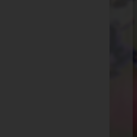
E-Mail:
bestattung.oswald@aon.at
Telefon: +43 (0)3322 422 63
Fax: +43 (0)3322 422 28
Güssing
Rotkreuzberg-Straße 4, 7540 Güssing
Website:
http://www.bestattung-oswald.at
E-Mail:
bestattung.oswald@aon.at
Telefon: +43 (0)3322 422 63
Kukmirn
Untere Dorfstraße (Kukmirn) 31, 7543 Kukmirn
Website:
http://www.bestattung-oswald.at
E-Mail:
bestattung.oswald@aon.at
Telefon: +43 (0)3322 422 63
Fax: +43 (0)3322 422 28
Aktuelle Todesfälle