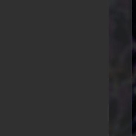
Bestattung Oswald GmbH - Bestattung
Oswald GmbH
Rotkreuzbergstraße 4, 7540 Güssing
Güssing, Burgenland
Website:
https://www.bestattung-oswald.at
E-Mail:
bestattung.oswald@aon.at
Telefon: +43 (0) 3322 42263
Stegersbach
Hauptplatz 6, 7551 Stegersbach
Website:
http://www.bestattung-oswald.at
E-Mail:
bestattung.oswald@aon.at
Telefon: +43 (0)3326 522 09
Sankt Michael im Burgenland
Nr. 179, 7535 Sankt Michael im Burgenland
Website:
http://www.bestattung-oswald.at