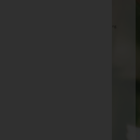
Adolf Schabhüttl -
Pfarrkirche Bocksdorf
Franz Hanzl -
Filialkirche Rauchwart
Heinz Peischl -
Aufbahrungshalle Neusiedl bei Güssing
Anna Zach -
Pfarrkirche Gerersdorf
Martina Lagler -
Filialkirche Rohr
Ludwig Stadt -
Hl. Geist-Kirche Stegersbach
Johann Schabhüttl -
Jakobikirche Güssing
Friedrich Scheubrein -
Filialkirche St. Nikolaus
Martha Gülly -
Jakobikirche Güssing
Edwin Mandler -
Hl. Geist-Kirche Stegersbach
Walter Frisch -
Aufbahrungshalle Bocksdorf
Eduard Ernst -
Aufbahrungshalle Kukmirn
Erich Pammer -
Aufbahrungshalle Inzenhof