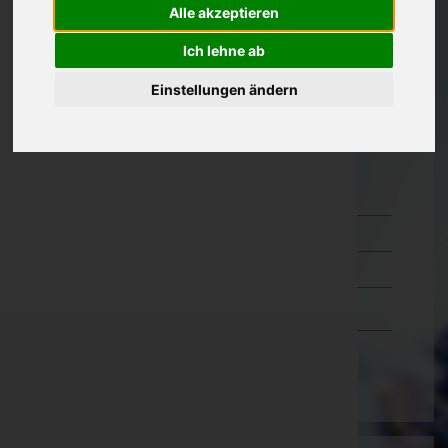
Alle akzeptieren
Oberösterreich
Ich lehne ab
Salzburg
Einstellungen ändern
Steiermark
Tirol
Vorarlberg
Bludenz
Bregenz
Dornbirn
Feldkirch
Wien