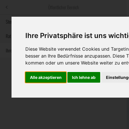
Menü
Öffentlicher Bereich
bestatter
.at
Sterbeanzeigen
Ihre Privatsphäre ist uns wicht
Informationswebsite der österreichischen Bestatter
Rat & Hilfe im Trauerfall
Diese Website verwendet Cookies und Targeting
Ihre Bestatter
Navigation
Sterbeanzeigen
Rat & Hilfe im Trauerfall
Ihre Bestatter
besser an Ihre Bedürfnisse anzupassen. Diese
überspringen
kommen oder um unsere Website weiter zu ent
Alle akzeptieren
Ich lehne ab
Einstellun
Bundesland
Burgenland