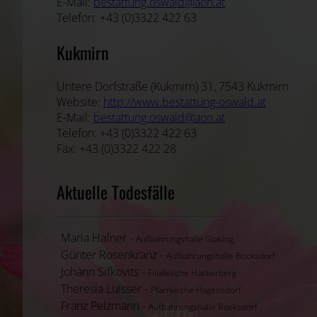
E-Mail:
bestattung.oswald@aon.at
Telefon: +43 (0)3322 422 63
Kukmirn
Untere Dorfstraße (Kukmirn) 31, 7543 Kukmirn
Website:
http://www.bestattung-oswald.at
E-Mail:
bestattung.oswald@aon.at
Telefon: +43 (0)3322 422 63
Fax: +43 (0)3322 422 28
Aktuelle Todesfälle
Maria Hafner -
Aufbahrungshalle Glasing
Günter Rosenkranz -
Aufbahrungshalle Bocksdorf
Johann Sifkovits -
Filialkirche Hackerberg
Theresia Luisser -
Pfarrkirche Hagensdorf
Franz Pelzmann -
Aufbahrungshalle Bocksdorf