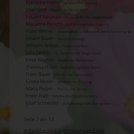
Marianne Heinz -
Jakobikirche Güssing
Josef Grof -
Filialkirche Reinersdorf
Eduard Neuhold -
Hl. Geist-Kirche Stegersbach
Marianne Peischl -
Aufbahrungshalle Kukmirn
Franz Weiner -
Ortsfriedhof Schallendorf, beim Familiengrab
Johann Bauer -
Basilika Güssing
Wilhelm Weber -
Filialkirche Rohr
Julia Derkits -
Hl. Geist-Kirche Stegersbach
Ernst Wagner -
Filialkirche Reinersdorf
Theresia Hofer -
Aufbahrungshalle Strem
Franz Bauer -
Pfarrkirche Gerersdorf
Gisela Moser -
Jakobikirche Güssing
Maria Pieber -
Pfarrkirche Stinatz
Erwin Radl -
Ortsfriedhof Großmürbisch
Josef Schneider -
Aufbahrungshalle Steingraben
Seite 7 von 13
Anfang
Zurück
4
5
6
7
8
9
10
Vorwärts
Ende