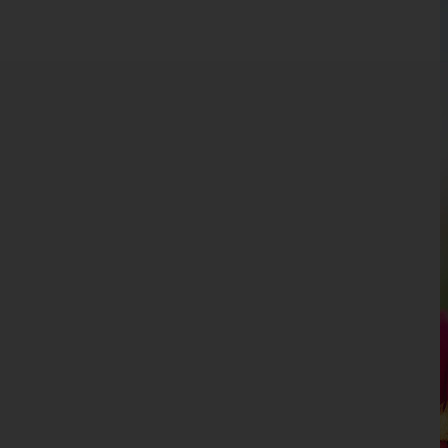
Kärnten
Niederösterreich
Oberösterreich
Salzburg
Hallein
Salzburg-Umgebung
Salzburg(Stadt)
Sankt Johann im Pongau
Tamsweg
Zell am See
Steiermark