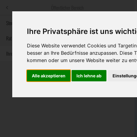
Menü
Öffentlicher Bereich
bestatter
.at
Sterbeanzeigen
Ihre Privatsphäre ist uns wicht
Informationswebsite der österreichischen Bestatter
Rat & Hilfe im Trauerfall
Diese Website verwendet Cookies und Targeting
besser an Ihre Bedürfnisse anzupassen. Diese
Ihre Bestatter
Navigation
Sterbeanzeigen
Rat & Hilfe im Trauerfall
Ihre Bestatter
kommen oder um unsere Website weiter zu ent
überspringen
Alle akzeptieren
Ich lehne ab
Einstellun
Bundesland
Burgenland