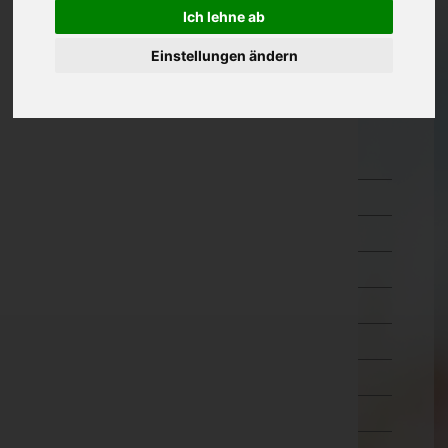
Ich lehne ab
Oberösterreich
Einstellungen ändern
Salzburg
Steiermark
Tirol
Imst
Innsbruck-Land
Innsbruck-Stadt
Kitzbühel
Kufstein
Landeck
Lienz
Reutte