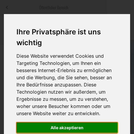
Menü
Öffentlicher Bereich
bestatter
.at
Sterbeanzeigen
Was ist zu tun
Traditionelle
Ihre Privatsphäre ist uns
Informationswebsite der österreichischen Bestatter
ch
Rat & Hilfe im Trauerfall
Bestattungsar
Alternative B
wichtig
Navigation
h
Ihre Bestatter
Leistungen de
überspringen
Diese Website verwendet Cookies und
Targeting Technologien, um Ihnen ein
Kosten
besseres Internet-Erlebnis zu ermöglichen
und die Werbung, die Sie sehen, besser an
Vorsorge
Ihre Bedürfnisse anzupassen. Diese
Bundesland
Technologien nutzen wir außerdem, um
Ergebnisse zu messen, um zu verstehen,
woher unsere Besucher kommen oder um
Burgenland
unsere Website weiter zu entwickeln.
Kärnten
Alle akzeptieren
Niederösterreich