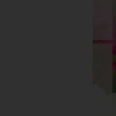
Schwaz
Vorarlberg
Wien
Bestattungen Priesching GmbH
Sankt Pölten(Land), Niederösterreich
Prinzersdorf
Linzerstr. 11, 3385 Prinzersdorf
Prinzersdorf
Linzerstraße 11, 3385 Prinzersdorf