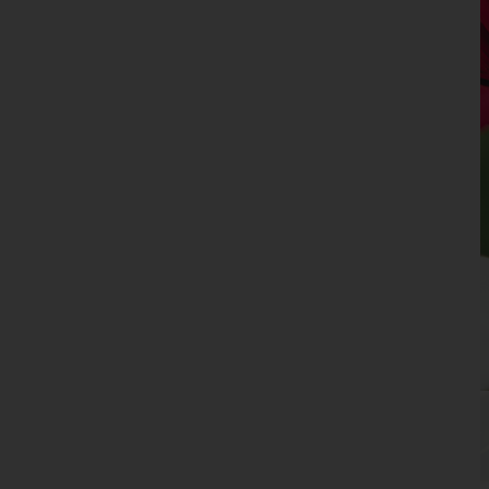
Oberösterreich
Salzburg
Steiermark
Tirol
Vorarlberg
Wien