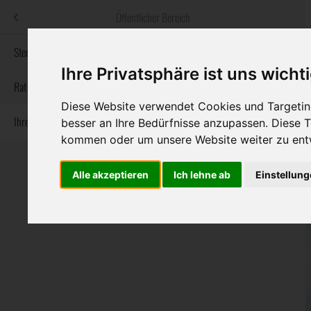
Menü
Öffentlicher Bereich
bestatter
.at
Sterbeanzeigen
Ihre Privatsphäre ist uns wicht
Informationswebsite der österreichischen Bestatter
Rat & Hilfe im Trauerfall
Diese Website verwendet Cookies und Targeting
Ihre Bestatter
besser an Ihre Bedürfnisse anzupassen. Diese
Navigation
Sterbeanzeigen
Rat & Hilfe im Trauerfall
Ihre Bestatter
kommen oder um unsere Website weiter zu ent
überspringen
Alle akzeptieren
Ich lehne ab
Einstellun
Bundesland
Burgenland