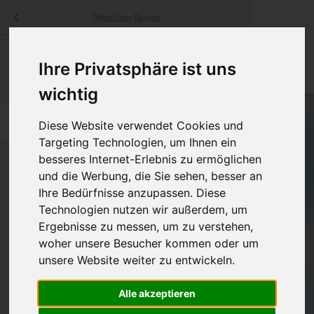
Menü
Öffentlicher Bereich
bestatter
.at
Sterbeanzeigen
Was ist zu tun
Traditionelle
Ihre Privatsphäre ist uns
Informationswebsite der österreichischen Bestatter
ch
Rat & Hilfe im Trauerfall
Bestattungsar
Alternative B
wichtig
Navigation
h
Ihre Bestatter
Leistungen de
überspringen
Diese Website verwendet Cookies und
Targeting Technologien, um Ihnen ein
Kosten
besseres Internet-Erlebnis zu ermöglichen
und die Werbung, die Sie sehen, besser an
Vorsorge
Ihre Bedürfnisse anzupassen. Diese
Bundesland
Technologien nutzen wir außerdem, um
Ergebnisse zu messen, um zu verstehen,
woher unsere Besucher kommen oder um
Burgenland
unsere Website weiter zu entwickeln.
Kärnten
Alle akzeptieren
Niederösterreich