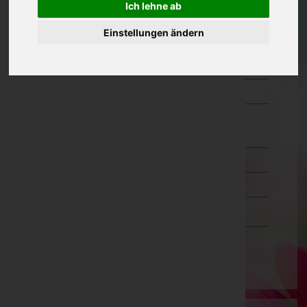
Ich lehne ab
Oberösterreich
Einstellungen ändern
Salzburg
Steiermark
Tirol
Vorarlberg
Bludenz
Bregenz
Dornbirn
Feldkirch
Wien