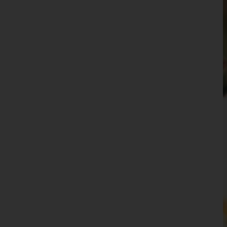
Wien 15.,Rudolfsheim-Fünfhaus
Wien 16.,Ottakring
Wien 17.,Hernals
Wien 18.,Währing
Wien 19.,Döbling
Wien 20.,Brigittenau
Wien 21.,Floridsdorf
Wien 22.,Donaustadt
Wien 23.,Liesing
Wien(Stadt)