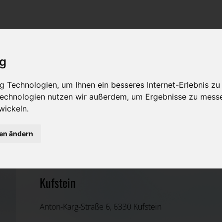
Rat & Hilfe im Trauerfall
Bestattungsarten
Was ist zu tun im Todesfall?
Traditionelle Bestattungsarten
ig
Bestattungsarten
Alternative Bestattungsarten
 Technologien, um Ihnen ein besseres Internet-Erlebnis zu
Leistungen des Bestatters
 Technologien nutzen wir außerdem, um Ergebnisse zu mess
wickeln.
Kosten
Greiderer Bestattungs GmbH
gen ändern
Vorsorge
Kufstein, Tirol
Kufstein
Anton-Karg-Straße 6, 6330 Kufstein