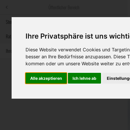
Menü
Öffentlicher Bereich
bestatter
.at
Sterbeanzeigen
Ihre Privatsphäre ist uns wicht
Informationswebsite der österreichischen Bestatter
Rat & Hilfe im Trauerfall
Diese Website verwendet Cookies und Targeting
Ihre Bestatter
Navigation
Sterbeanzeigen
Rat & Hilfe im Trauerfall
Ihre Bestatter
besser an Ihre Bedürfnisse anzupassen. Diese
überspringen
kommen oder um unsere Website weiter zu ent
Alle akzeptieren
Ich lehne ab
Einstellun
Bundesland
Burgenland