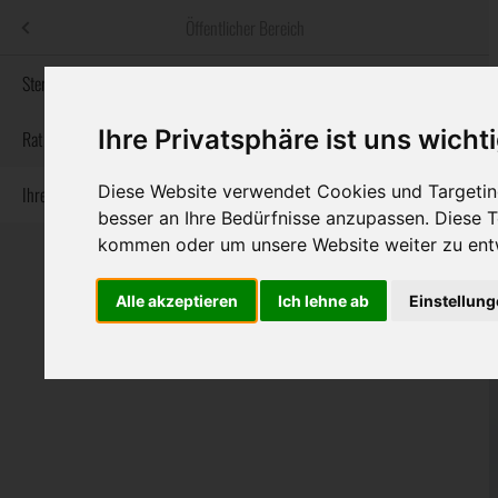
Menü
Öffentlicher Bereich
bestatter
.at
Sterbeanzeigen
Ihre Privatsphäre ist uns wicht
Informationswebsite der österreichischen Bestatter
Rat & Hilfe im Trauerfall
Diese Website verwendet Cookies und Targeting
Ihre Bestatter
Navigation
Sterbeanzeigen
Rat & Hilfe im Trauerfall
Ihre Bestatter
besser an Ihre Bedürfnisse anzupassen. Diese
überspringen
kommen oder um unsere Website weiter zu ent
Alle akzeptieren
Ich lehne ab
Einstellun
Bundesland