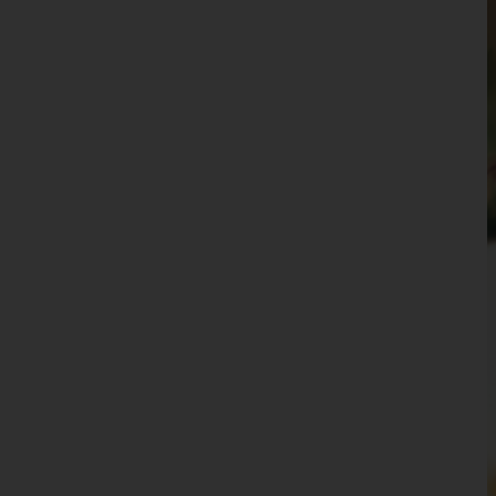
Wien 14.,Penzing
Wien 15.,Rudolfsheim-Fünfhaus
Wien 16.,Ottakring
Wien 17.,Hernals
Wien 18.,Währing
Wien 19.,Döbling
Wien 20.,Brigittenau
Wien 21.,Floridsdorf
Wien 22.,Donaustadt
Wien 23.,Liesing
Wien(Stadt)