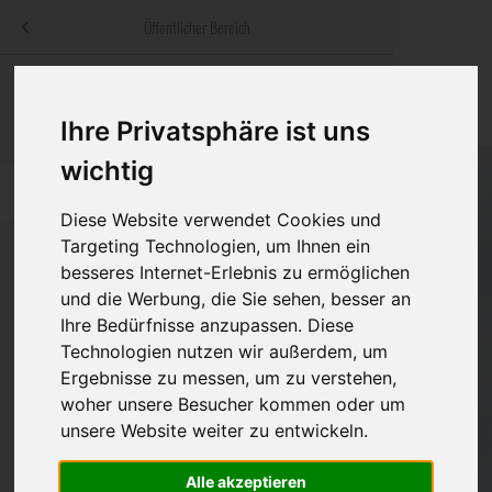
Menü
Öffentlicher Bereich
bestatter
.at
Sterbeanzeigen
Was ist zu tun
Traditionelle
Informationswebsite der österreichischen Bestatter
Ihre Privatsphäre ist uns
ch
Rat & Hilfe im Trauerfall
Bestattungsar
Alternative B
wichtig
Navigation
h
Ihre Bestatter
Leistungen de
überspringen
Diese Website verwendet Cookies und
Targeting Technologien, um Ihnen ein
Kosten
besseres Internet-Erlebnis zu ermöglichen
und die Werbung, die Sie sehen, besser an
Vorsorge
Ihre Bedürfnisse anzupassen. Diese
Technologien nutzen wir außerdem, um
Ergebnisse zu messen, um zu verstehen,
Bundesland
woher unsere Besucher kommen oder um
unsere Website weiter zu entwickeln.
Burgenland
Alle akzeptieren