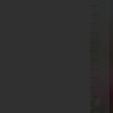
Wien 5.,Margareten
Wien 6.,Mariahilf
Wien 7.,Neubau
Wien 8.,Josefstadt
Wien 9.,Alsergrund
Wien 10.,Favoriten
Wien 11.,Simmering
Wien 12.,Meidling
Wien 13.,Hietzing
Wien 14.,Penzing
Wien 15.,Rudolfsheim-Fünfhaus
Wien 16.,Ottakring
Wien 17.,Hernals