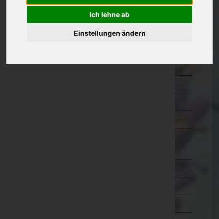
Kärnten
Ich lehne ab
Niederösterreich
Einstellungen ändern
Oberösterreich
Salzburg
Steiermark
Tirol
Vorarlberg
Wien
Wien 1.,Innere Stadt
Wien 2.,Leopoldstadt
Wien 3.,Landstraße
Wien 4.,Wieden