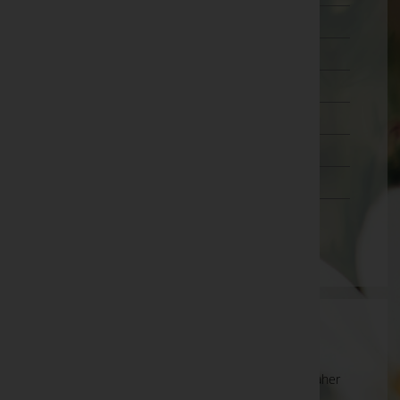
Wien 18.,Währing
Wien 19.,Döbling
Wien 20.,Brigittenau
Wien 21.,Floridsdorf
Wien 22.,Donaustadt
Wien 23.,Liesing
Wien(Stadt)
Wartung
Die Suche wird derzeit überarbeitet und kann daher
unvollständige oder fehlerhafte Zuordnungen