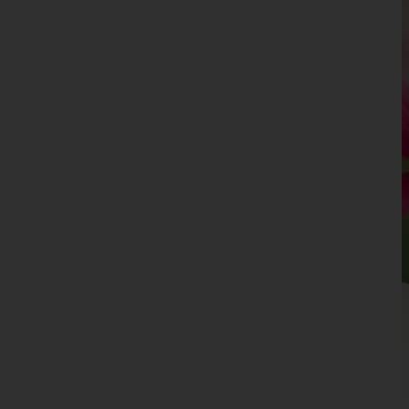
Leoben
Liezen
Murau
Murtal
Südoststeiermark
Voitsberg
Weiz
Tirol
Vorarlberg
Wien