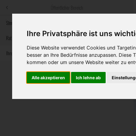
Menü
Öffentlicher Bereich
bestatter
.at
Sterbeanzeigen
Ihre Privatsphäre ist uns wicht
Informationswebsite der österreichischen Bestatter
Rat & Hilfe im Trauerfall
Diese Website verwendet Cookies und Targeting
Ihre Bestatter
Navigation
besser an Ihre Bedürfnisse anzupassen. Diese
Sterbeanzeigen
Rat & Hilfe im Trauerfall
Ihre Bestatter
überspringen
kommen oder um unsere Website weiter zu ent
Alle akzeptieren
Ich lehne ab
Einstellun
Bundesland
Burgenland