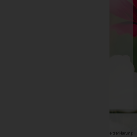
Ing. Joachim Herbert Aufner
Jennersdorf, Burgenland
E-Mail:
aufner.joachim@aon.at
Heiligenkreuz im Lafnitztal
Untere Hauptstraße 15, 7561 Heiligenkreuz im
Lafnitztal
Aktuelle Todesfälle
KOHLMANN Herbert -
Deutsch Bieling
WKO-Link
EIN SERVICE DER
Impressum
|
Datenschutz
|
Barrierefreiheitserklärung