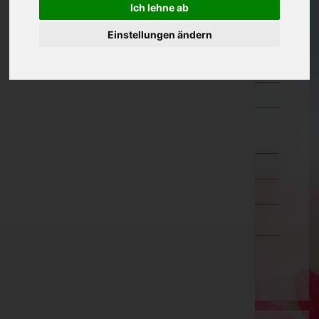
Ich lehne ab
Oberösterreich
Einstellungen ändern
Salzburg
Steiermark
Tirol
Vorarlberg
Bludenz
Bregenz
Dornbirn
Feldkirch
Wien