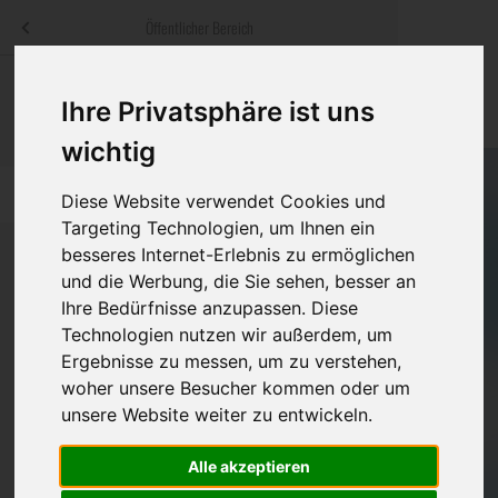
Menü
Öffentlicher Bereich
bestatter
.at
Sterbeanzeigen
Was ist zu tun
Traditionelle
Ihre Privatsphäre ist uns
Informationswebsite der österreichischen Bestatter
ch
Rat & Hilfe im Trauerfall
Bestattungsar
Alternative B
wichtig
Navigation
h
Ihre Bestatter
Leistungen de
überspringen
Diese Website verwendet Cookies und
Targeting Technologien, um Ihnen ein
Kosten
besseres Internet-Erlebnis zu ermöglichen
und die Werbung, die Sie sehen, besser an
Vorsorge
Ihre Bedürfnisse anzupassen. Diese
Bundesland
Technologien nutzen wir außerdem, um
Ergebnisse zu messen, um zu verstehen,
woher unsere Besucher kommen oder um
Burgenland
unsere Website weiter zu entwickeln.
Kärnten
Alle akzeptieren
Niederösterreich