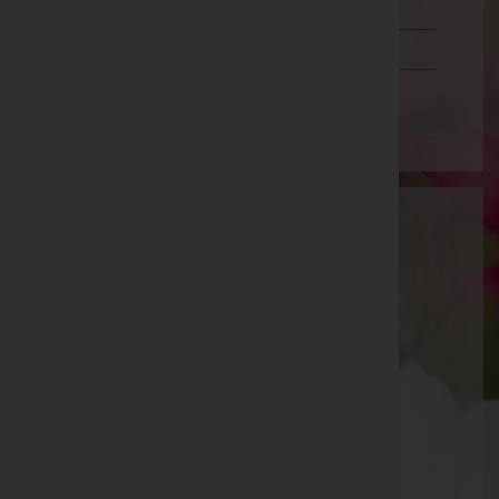
Schwaz
Vorarlberg
Wien
Isolde Theresia Strobl
Oberwart, Burgenland
Riedlingsdorf
Untere Hauptstr. Nr. 39, 7422 Riedlingsdorf
Riedlingsdorf
Untere Hauptstraße 39, 7422 Riedlingsdorf