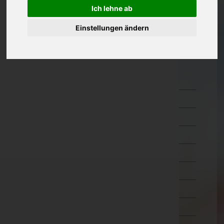
Ich lehne ab
Oberösterreich
Einstellungen ändern
Salzburg
Steiermark
Tirol
Imst
Innsbruck-Land
Innsbruck-Stadt
Kitzbühel
Kufstein
Landeck
Lienz
Reutte