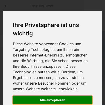
Menü
Öffentlicher Bereich
bestatter
.at
Sterbeanzeigen
Was ist zu tun
Traditionelle
Ihre Privatsphäre ist uns
Informationswebsite der österreichischen Bestatter
ch
Rat & Hilfe im Trauerfall
Bestattungsar
Alternative B
wichtig
Navigation
h
Ihre Bestatter
Leistungen de
überspringen
Diese Website verwendet Cookies und
Targeting Technologien, um Ihnen ein
Kosten
besseres Internet-Erlebnis zu ermöglichen
und die Werbung, die Sie sehen, besser an
Vorsorge
Ihre Bedürfnisse anzupassen. Diese
Bundesland
Technologien nutzen wir außerdem, um
Ergebnisse zu messen, um zu verstehen,
woher unsere Besucher kommen oder um
Burgenland
unsere Website weiter zu entwickeln.
Kärnten
Alle akzeptieren
Niederösterreich