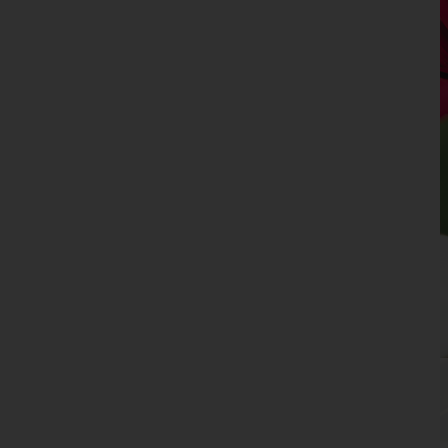
Oberösterreich
Salzburg
Steiermark
Tirol
Vorarlberg
Wien