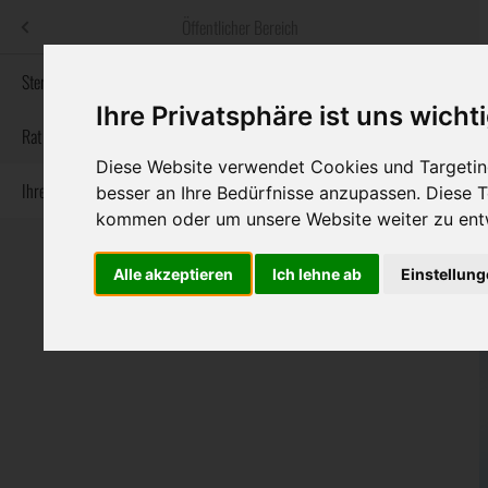
Menü
Öffentlicher Bereich
bestatter
.at
Sterbeanzeigen
Ihre Privatsphäre ist uns wicht
Informationswebsite der österreichischen Bestatter
Rat & Hilfe im Trauerfall
Diese Website verwendet Cookies und Targeting
Ihre Bestatter
besser an Ihre Bedürfnisse anzupassen. Diese
Navigation
Sterbeanzeigen
Rat & Hilfe im Trauerfall
Ihre Bestatter
kommen oder um unsere Website weiter zu ent
überspringen
Alle akzeptieren
Ich lehne ab
Einstellun
Bundesland
Burgenland