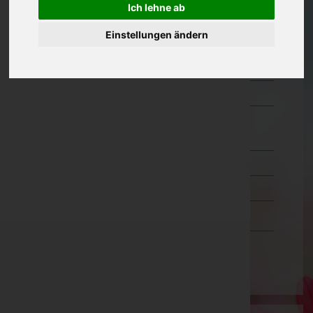
Ich lehne ab
Oberösterreich
Einstellungen ändern
Salzburg
Steiermark
Tirol
Vorarlberg
Bludenz
Bregenz
Dornbirn
Feldkirch
Wien