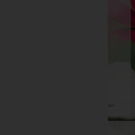
Ronald Gismar Vorreiter - Bestattung
Vorreiter
Sankt Veit an der Glan, Kärnten
E-Mail:
office@bestattung-vorreiter.at
Telefon: +43 4268 2314
Friesach
Fürstenhofgasse 2, 9360 Friesach
Aktuelle Todesfälle
Es gibt keine Einträge, die Ihrer Suche entsprechen.
WKO-Link
EIN SERVICE DER