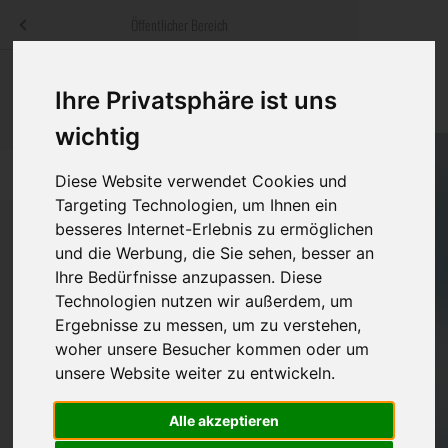
Menü
Öffentlicher Bereich
bestatter
.at
Sterbeanzeigen
Was ist zu tun
Traditionelle
Ihre Privatsphäre ist uns
Informationswebsite der österreichischen Bestatter
ch
Rat & Hilfe im Trauerfall
Bestattungsar
Alternative B
wichtig
Navigation
h
Ihre Bestatter
Leistungen de
überspringen
Diese Website verwendet Cookies und
Targeting Technologien, um Ihnen ein
Kosten
besseres Internet-Erlebnis zu ermöglichen
und die Werbung, die Sie sehen, besser an
Vorsorge
Ihre Bedürfnisse anzupassen. Diese
Bundesland
Technologien nutzen wir außerdem, um
Ergebnisse zu messen, um zu verstehen,
woher unsere Besucher kommen oder um
Burgenland
unsere Website weiter zu entwickeln.
Kärnten
Alle akzeptieren
Niederösterreich