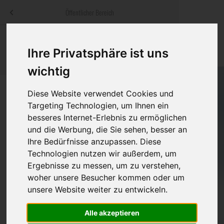
Menü
Öffentlicher Bereich
bestatter
.at
Sterbeanzeigen
Was ist zu tun
Traditionelle
Ihre Privatsphäre ist uns
Informationswebsite der österreichischen Bestatter
ch
Rat & Hilfe im Trauerfall
Bestattungsar
Alternative B
wichtig
Navigation
h
Ihre Bestatter
Leistungen de
überspringen
Diese Website verwendet Cookies und
Targeting Technologien, um Ihnen ein
Kosten
besseres Internet-Erlebnis zu ermöglichen
und die Werbung, die Sie sehen, besser an
Vorsorge
Ihre Bedürfnisse anzupassen. Diese
Bundesland
Technologien nutzen wir außerdem, um
Ergebnisse zu messen, um zu verstehen,
woher unsere Besucher kommen oder um
Burgenland
unsere Website weiter zu entwickeln.
Kärnten
Alle akzeptieren
Niederösterreich