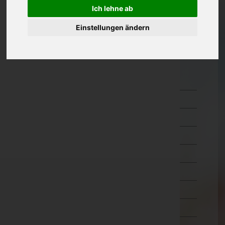
Ich lehne ab
Oberösterreich
Einstellungen ändern
Salzburg
Steiermark
Tirol
Imst
Innsbruck-Land
Innsbruck-Stadt
Kitzbühel
Kufstein
Landeck
Lienz
Reutte