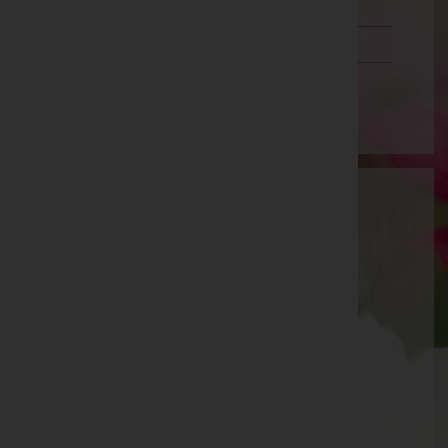
Schwaz
Vorarlberg
Wien
Ronald Gismar Vorreiter - Bestattung
Vorreiter
Sankt Veit an der Glan, Kärnten
E-Mail:
office@bestattung-vorreiter.at
Telefon: +43 4268 2314
Friesach
Fürstenhofgasse 2, 9360 Friesach