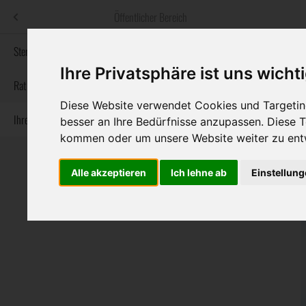
Menü
Öffentlicher Bereich
bestatter
.at
Sterbeanzeigen
Ihre Privatsphäre ist uns wicht
Informationswebsite der österreichischen Bestatter
Rat & Hilfe im Trauerfall
Diese Website verwendet Cookies und Targeting
Ihre Bestatter
Navigation
besser an Ihre Bedürfnisse anzupassen. Diese
Sterbeanzeigen
Rat & Hilfe im Trauerfall
Ihre Bestatter
überspringen
kommen oder um unsere Website weiter zu ent
Alle akzeptieren
Ich lehne ab
Einstellun
Bundesland
Burgenland