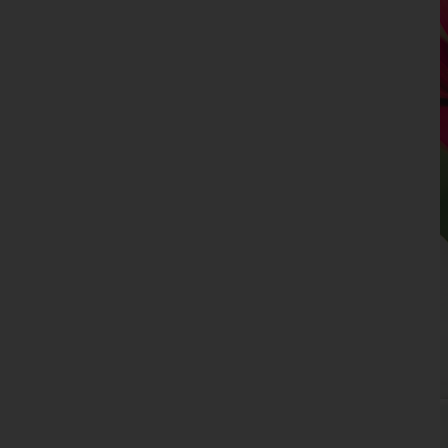
Niederösterreich
Oberösterreich
Salzburg
Steiermark
Tirol
Vorarlberg
Wien