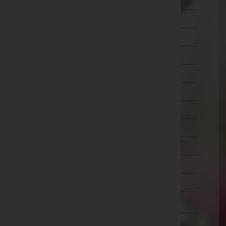
Mistelbach
Mödling
Neunkirchen
Sankt Pölten(Land)
Sankt Pölten(Stadt)
Scheibbs
Tulln
Waidhofen an der Thaya
Waidhofen an der Ybbs(Stadt)
Wiener Neustadt(Land)
Wiener Neustadt(Stadt)
Zwettl
Oberösterreich