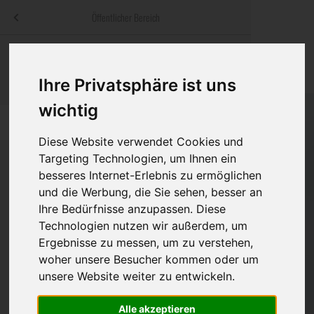
Menü
Öffentlicher Bereich
bestatter
.at
Sterbeanzeigen
Was ist zu tun
Traditionelle
Informationswebsite der österreichischen Bestatter
Ihre Privatsphäre ist uns
ch
Rat & Hilfe im Trauerfall
Bestattungsar
Alternative B
wichtig
Navigation
h
Ihre Bestatter
Leistungen de
überspringen
Diese Website verwendet Cookies und
Kosten
Targeting Technologien, um Ihnen ein
besseres Internet-Erlebnis zu ermöglichen
und die Werbung, die Sie sehen, besser an
Vorsorge
Bundesland
Ihre Bedürfnisse anzupassen. Diese
Technologien nutzen wir außerdem, um
Ergebnisse zu messen, um zu verstehen,
Burgenland
woher unsere Besucher kommen oder um
unsere Website weiter zu entwickeln.
Kärnten
Niederösterreich
Alle akzeptieren