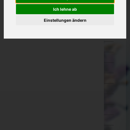
Amstetten
Ich lehne ab
Baden
Einstellungen ändern
Bruck an der Leitha
Gänserndorf
Gmünd
Hollabrunn
Horn
Korneuburg
Krems an der Donau(Stadt)
Krems(Land)
Lilienfeld
Melk