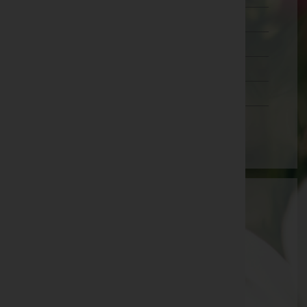
Salzburg
Steiermark
Tirol
Vorarlberg
Wien
Stadtwerke Amstetten GmbH
Amstetten, Niederösterreich
E-Mail:
info@tempora.at
Amstetten