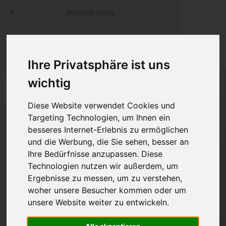
Menü
Öffentlicher Bereich
bestatter
.at
Sterbeanzeigen
Was ist zu tun
Traditionelle
Informationswebsite der österreichischen Bestatter
ch
Rat & Hilfe im Trauerfall
Bestattungsar
Alternative B
Ihre Privatsphäre ist uns
Navigation
wichtig
h
Ihre Bestatter
Leistungen de
überspringen
Diese Website verwendet Cookies und
Kosten
Targeting Technologien, um Ihnen ein
besseres Internet-Erlebnis zu ermöglichen
Vorsorge
und die Werbung, die Sie sehen, besser an
Ihre Bedürfnisse anzupassen. Diese
Technologien nutzen wir außerdem, um
Ergebnisse zu messen, um zu verstehen,
Bundesland
woher unsere Besucher kommen oder um
unsere Website weiter zu entwickeln.
Burgenland