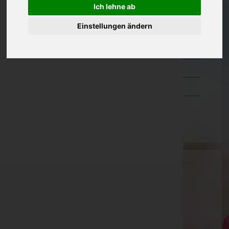
Ich lehne ab
Oberösterreich
Einstellungen ändern
Salzburg
Steiermark
Tirol
Vorarlberg
Wien
Johannes Löbersorg
Amstetten, Niederösterreich
Hollenstein an der Ybbs