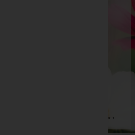
Berg 7, Tür 1, 3343 Hollenstein an der Ybbs
St. Georgen am Reith
Dorf 45, 3344 St. Georgen am Reith
Opponitz
Thann 7, 3342 Opponitz
Göstling an der Ybbs
Strohmarkt 15a, 3345 Göstling an der Ybbs
Aktuelle Todesfälle
Es gibt keine Einträge, die Ihrer Suche entsprechen.