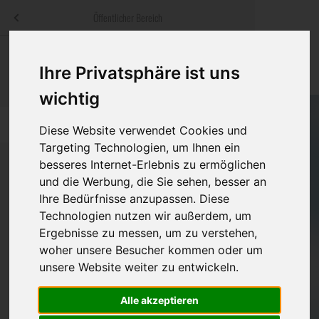
Menü
Öffentlicher Bereich
bestatter
.at
Sterbeanzeigen
Was ist zu tun
Traditionelle
Ihre Privatsphäre ist uns
Informationswebsite der österreichischen Bestatter
ch
Rat & Hilfe im Trauerfall
Bestattungsar
Alternative B
wichtig
Navigation
h
Ihre Bestatter
Leistungen de
überspringen
Diese Website verwendet Cookies und
Targeting Technologien, um Ihnen ein
Kosten
besseres Internet-Erlebnis zu ermöglichen
und die Werbung, die Sie sehen, besser an
Vorsorge
Ihre Bedürfnisse anzupassen. Diese
Bundesland
Technologien nutzen wir außerdem, um
Ergebnisse zu messen, um zu verstehen,
woher unsere Besucher kommen oder um
Burgenland
unsere Website weiter zu entwickeln.
Kärnten
Alle akzeptieren
Niederösterreich